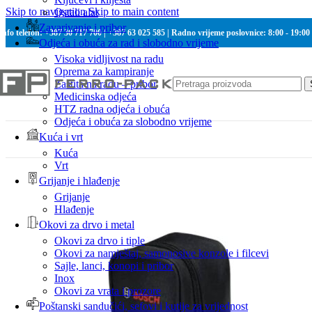
Skip to navigation
Skip to main content
Ostali alat
Zavarivanje i pribor
Info telefon: +387 30 717 700 | +387 63 025 585 | Radno vrijeme poslovnice: 8:00 - 19:00
Odjeća i obuća za rad i slobodno vrijeme
Visoka vidljivost na radu
Oprema za kampiranje
Zaštita na radu – pribor
Medicinska odjeća
HTZ radna odjeća i obuća
Odjeća i obuća za slobodno vrijeme
Kuća i vrt
Kuća
Vrt
Grijanje i hlađenje
Grijanje
Hlađenje
Okovi za drvo i metal
Okovi za drvo i tiple
Okovi za namještaj, samonosive konzole i filcevi
Sajle, lanci, konopi i pribor
Inox
Okovi za vrata i prozore
Poštanski sandučići, sefovi i kutije za vrijednost