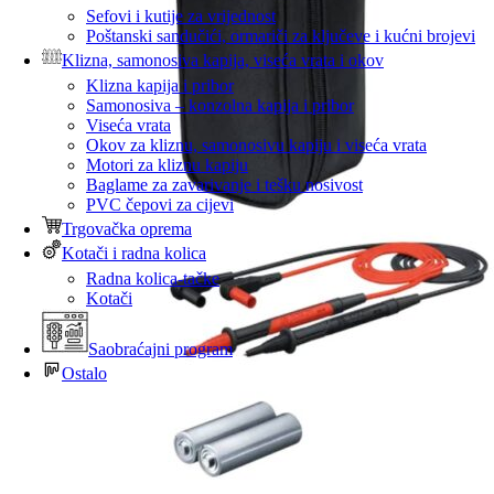
Sefovi i kutije za vrijednost
Poštanski sandučići, ormariči za ključeve i kućni brojevi
Klizna, samonosiva kapija, viseća vrata i okov
Klizna kapija i pribor
Samonosiva – konzolna kapija i pribor
Viseća vrata
Okov za kliznu, samonosivu kapiju i viseća vrata
Motori za kliznu kapiju
Baglame za zavarivanje i tešku nosivost
PVC čepovi za cijevi
Trgovačka oprema
Kotači i radna kolica
Radna kolica-tačke
Kotači
Saobraćajni program
Ostalo