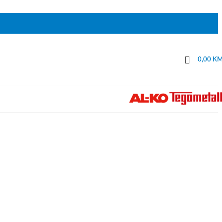
0,00
K