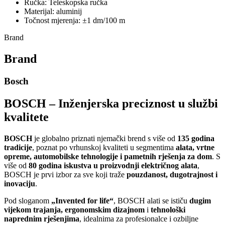
Ručka: Teleskopska ručka
Materijal: aluminij
Točnost mjerenja: ±1 dm/100 m
Brand
Brand
Bosch
BOSCH – Inženjerska preciznost u službi
kvalitete
BOSCH
je globalno priznati njemački brend s više od
135 godina
tradicije
, poznat po vrhunskoj kvaliteti u segmentima
alata, vrtne
opreme, automobilske tehnologije i pametnih rješenja za dom
. S
više od
80 godina iskustva u proizvodnji električnog alata
,
BOSCH je prvi izbor za sve koji traže
pouzdanost, dugotrajnost i
inovaciju
.
Pod sloganom
„Invented for life“
, BOSCH alati se ističu
dugim
vijekom trajanja, ergonomskim dizajnom
i
tehnološki
naprednim rješenjima
, idealnima za profesionalce i ozbiljne