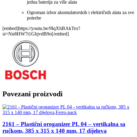
jedna baterija za više alata
Ogroman izbor akumulatorskih i električnih alata za sve
potrebe
[embed]https://youtu.be/9IqXhBAkTro?
si=Nn8HW7t1GhjvdB9o[/embed]
Povezani proizvodi
2161 – Plastični oroganizer PL 04 – vertikalna sa
ručkom, 385 x 315 x 140 mm, 17 dijelova