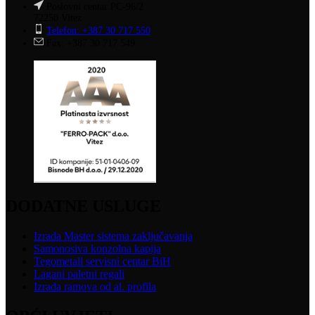
Poslovni centar PC-96/2
72250 Vitez
Telefon: +387 30 717 550
Fax: +387 30 717 549
DODATNE USLUGE
Izrada Master sistema zaključavanja
Samonosiva konzolna kapija
Tegometall servisni centar BiH
Lagani paletni regali
Izrada ramova od al. profila