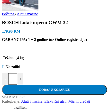
Početna
/
Alati i mašine
BOSCH kotač mjerni GWM 32
179,90
KM
GARANCIJA
: 1 + 2 godine (uz Online registraciju)
Težina
1,4 kg
Na zalihi
BOSCH kotač mjerni GWM 32 količina
-
+
DODAJ U KOŠARICU
SKU:
M10525
Kategorije:
Alati i mašine
,
Električni alati
,
Mjerni uređaji