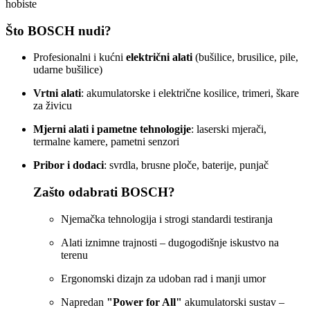
hobiste
Što BOSCH nudi?
Profesionalni i kućni
električni alati
(bušilice, brusilice, pile,
udarne bušilice)
Vrtni alati
: akumulatorske i električne kosilice, trimeri, škare
za živicu
Mjerni alati i pametne tehnologije
: laserski mjerači,
termalne kamere, pametni senzori
Pribor i dodaci
: svrdla, brusne ploče, baterije, punjač
Zašto odabrati BOSCH?
Njemačka tehnologija i strogi standardi testiranja
Alati iznimne trajnosti – dugogodišnje iskustvo na
terenu
Ergonomski dizajn za udoban rad i manji umor
Napredan
"Power for All"
akumulatorski sustav –