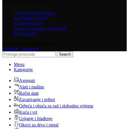
OPĆI UVJETI
Opći uvjeti poslovanja
Korištenje kolačića
Uvjeti kupovine
Dostava, povrat i reklamacije
Kako kupiti?
Copyright © 2025
FERRO-PACK
-
Facebook
Instagram
Search
Menu
Kategorije
Agregati
Alati i mašine
Ručni alati
Zavarivanje i pribor
Odjeća i obuća za rad i slobodno vrijeme
Kuća i vrt
Grijanje i hlađenje
Okovi za drvo i metal