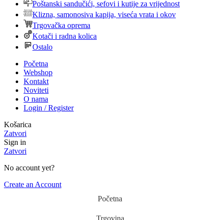
Poštanski sandučići, sefovi i kutije za vrijednost
Klizna, samonosiva kapija, viseća vrata i okov
Trgovačka oprema
Kotači i radna kolica
Ostalo
Početna
Webshop
Kontakt
Noviteti
O nama
Login / Register
Košarica
Zatvori
Sign in
Zatvori
No account yet?
Create an Account
Početna
Trgovina