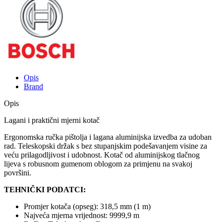
Opis
Brand
Opis
Lagani i praktični mjerni kotač
Ergonomska ručka pištolja i lagana aluminijska izvedba za udoban
rad. Teleskopski držak s bez stupanjskim podešavanjem visine za
veću prilagodljivost i udobnost. Kotač od aluminijskog tlačnog
lijeva s robusnom gumenom oblogom za primjenu na svakoj
površini.
TEHNIČKI PODATCI:
Promjer kotača (opseg): 318,5 mm (1 m)
Najveća mjerna vrijednost: 9999,9 m