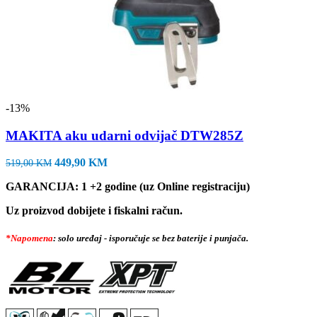
-13%
MAKITA aku udarni odvijač DTW285Z
Izvorna
Trenutna
449,90
KM
519,00
KM
cijena
cijena
GARANCIJA: 1 +2 godine (uz Online registraciju)
bila
je:
je:
449,90 KM.
Uz proizvod dobijete i fiskalni račun.
519,00 KM.
*Napomena
: solo uređaj - isporučuje se bez baterije i punjača.