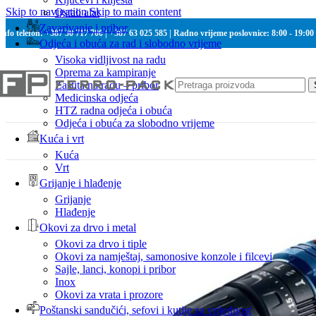
Skip to navigation
Skip to main content
Ostali alat
Zavarivanje i pribor
Info telefon: +387 30 717 700 | +387 63 025 585 | Radno vrijeme poslovnice: 8:00 - 19:00
Odjeća i obuća za rad i slobodno vrijeme
Visoka vidljivost na radu
Oprema za kampiranje
Zaštita na radu – pribor
Medicinska odjeća
HTZ radna odjeća i obuća
Odjeća i obuća za slobodno vrijeme
Kuća i vrt
Kuća
Vrt
Grijanje i hlađenje
Grijanje
Hlađenje
Okovi za drvo i metal
Okovi za drvo i tiple
Okovi za namještaj, samonosive konzole i filcevi
Sajle, lanci, konopi i pribor
Inox
Okovi za vrata i prozore
Poštanski sandučići, sefovi i kutije za vrijednost