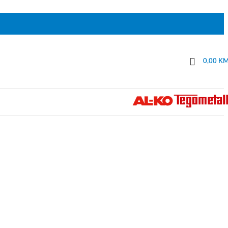
0,00
K