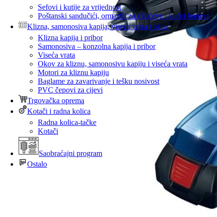
Sefovi i kutije za vrijednost
Poštanski sandučići, ormariči za ključeve i kućni brojevi
Klizna, samonosiva kapija, viseća vrata i okov
Klizna kapija i pribor
Samonosiva – konzolna kapija i pribor
Viseća vrata
Okov za kliznu, samonosivu kapiju i viseća vrata
Motori za kliznu kapiju
Baglame za zavarivanje i tešku nosivost
PVC čepovi za cijevi
Trgovačka oprema
Kotači i radna kolica
Radna kolica-tačke
Kotači
Saobraćajni program
Ostalo