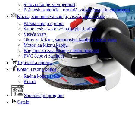
Sefovi i kutije za vrijednost
Poštanski sandučići, ormariči za ključeve i kućni brojevi
Klizna, samonosiva kapija, viseća vrata i okov
Klizna kapija i pribor
Samonosiva – konzolna kapija i pribor
Viseća vrata
Okov za kliznu, samonosivu kapiju i viseća vrata
Motori za kliznu kapiju
Baglame za zavarivanje i tešku nosivost
PVC čepovi za cijevi
Trgovačka oprema
Kotači i radna kolica
Radna kolica-tačke
Kotači
Saobraćajni program
Ostalo