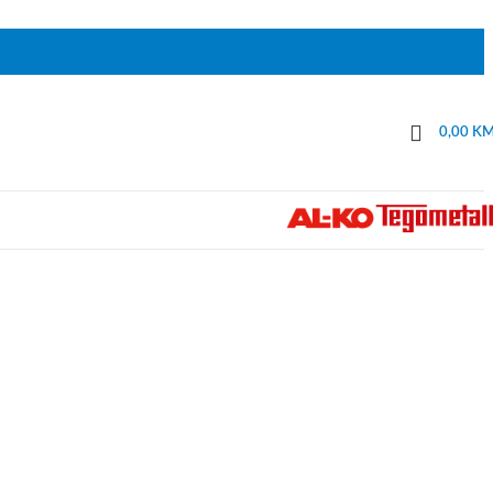
0,00
K