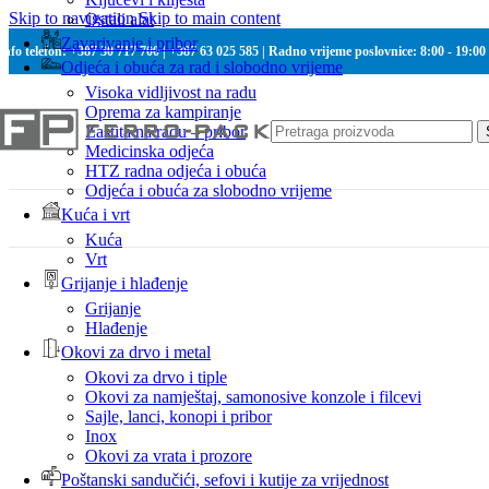
Skip to navigation
Skip to main content
Ostali alat
Zavarivanje i pribor
Info telefon: +387 30 717 700 | +387 63 025 585 | Radno vrijeme poslovnice: 8:00 - 19:00
Odjeća i obuća za rad i slobodno vrijeme
Visoka vidljivost na radu
Oprema za kampiranje
Zaštita na radu – pribor
Medicinska odjeća
HTZ radna odjeća i obuća
Odjeća i obuća za slobodno vrijeme
Kuća i vrt
Kuća
Vrt
Grijanje i hlađenje
Grijanje
Hlađenje
Okovi za drvo i metal
Okovi za drvo i tiple
Okovi za namještaj, samonosive konzole i filcevi
Sajle, lanci, konopi i pribor
Inox
Okovi za vrata i prozore
Poštanski sandučići, sefovi i kutije za vrijednost