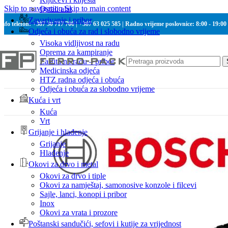
Skip to navigation
Skip to main content
Ostali alat
Zavarivanje i pribor
Info telefon: +387 30 717 700 | +387 63 025 585 | Radno vrijeme poslovnice: 8:00 - 19:00
Odjeća i obuća za rad i slobodno vrijeme
Visoka vidljivost na radu
Oprema za kampiranje
Zaštita na radu – pribor
Medicinska odjeća
HTZ radna odjeća i obuća
Odjeća i obuća za slobodno vrijeme
Kuća i vrt
Kuća
Vrt
Grijanje i hlađenje
Grijanje
Hlađenje
Okovi za drvo i metal
Okovi za drvo i tiple
Okovi za namještaj, samonosive konzole i filcevi
Sajle, lanci, konopi i pribor
Inox
Okovi za vrata i prozore
Poštanski sandučići, sefovi i kutije za vrijednost