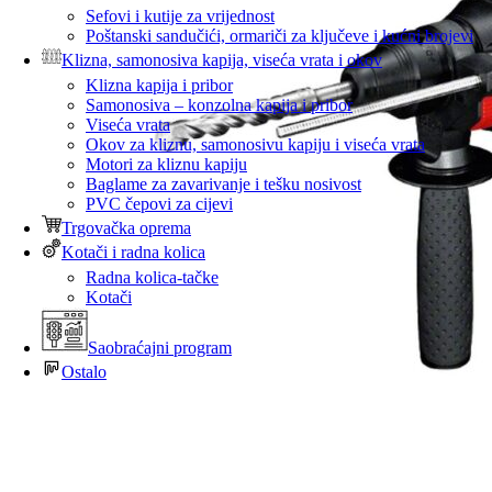
Sefovi i kutije za vrijednost
Poštanski sandučići, ormariči za ključeve i kućni brojevi
Klizna, samonosiva kapija, viseća vrata i okov
Klizna kapija i pribor
Samonosiva – konzolna kapija i pribor
Viseća vrata
Okov za kliznu, samonosivu kapiju i viseća vrata
Motori za kliznu kapiju
Baglame za zavarivanje i tešku nosivost
PVC čepovi za cijevi
Trgovačka oprema
Kotači i radna kolica
Radna kolica-tačke
Kotači
Saobraćajni program
Ostalo