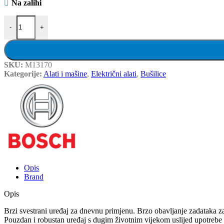
Na zalihi
BOSCH bušilica GBH 2-26 DRE 800W količina
-
+
SKU:
M13170
Kategorije:
Alati i mašine
,
Električni alati
,
Bušilice
Opis
Brand
Opis
Brzi svestrani uređaj za dnevnu primjenu. Brzo obavljanje zadataka z
Pouzdan i robustan uređaj s dugim životnim vijekom uslijed upotrebe 