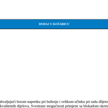
DODAJ U KOŠARICU
ahvaljujući brzom napretku pri bušenju i velikom učinku pri radu dlij
kvalitetnih dijelova. Svestrane mogućnosti primjene sa blokadom okreta