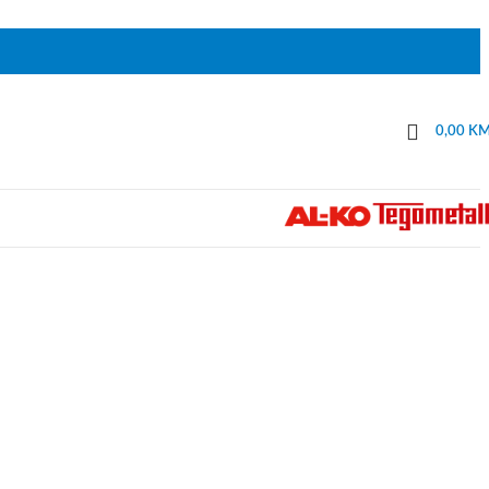
0,00
K