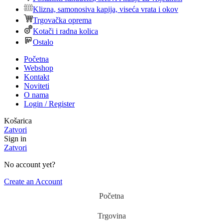
Klizna, samonosiva kapija, viseća vrata i okov
Trgovačka oprema
Kotači i radna kolica
Ostalo
Početna
Webshop
Kontakt
Noviteti
O nama
Login / Register
Košarica
Zatvori
Sign in
Zatvori
No account yet?
Create an Account
Početna
Trgovina