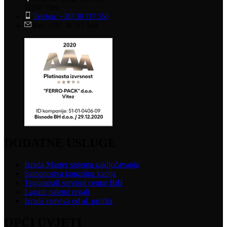
72250 Vitez
Telefon: +387 30 717 550
Fax: +387 30 717 549
DODATNE USLUGE
Izrada Master sistema zaključavanja
Samonosiva konzolna kapija
Tegometall servisni centar BiH
Lagani paletni regali
Izrada ramova od al. profila
OPĆI UVJETI