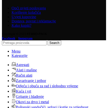
Opći uvjeti poslovanja
Korištenje kolačića
Uvjeti kupovine
Dostava, povrat i reklamacije
Kako kupiti?
Copyright © 2025
FERRO-PACK
-
Facebook
Instagram
Search
Menu
Kategorije
Agregati
Alati i mašine
Ručni alati
Zavarivanje i pribor
Odjeća i obuća za rad i slobodno vrijeme
Kuća i vrt
Grijanje i hlađenje
Okovi za drvo i metal
Poštanski sandučići, sefovi i kutije za vrijednost