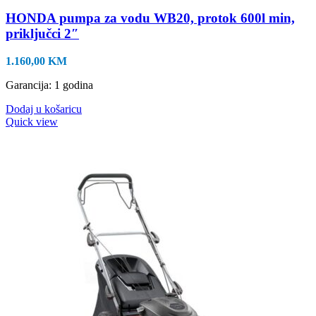
HONDA pumpa za vodu WB20, protok 600l min,
priključci 2″
1.160,00
KM
Garancija: 1 godina
Dodaj u košaricu
Quick view