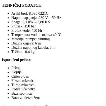
TEHNIČKI PODATCI:
Artikl broj: 8.086.0221C
Napon napajanja: 230 V – 50 Hz
Snaga: 2,1 kW – 2,86 KS
Pritisak: 150 bar
Protok vode: 450 l/h
Temperatura vode – maks.: 40 °C
Materijal pumpe: aluminij
Dužina crijeva: 6 m
Dužina napojnog kabela: 5 m
Težina: 10,4 kg
Isporučeni pribor:
Pištolj
Koplje
Crijevo 6 m
Fiksna mlaznica
Turbo mlaznica
Rotirajuća četka
Brza spojnica
Boca za deterdžent