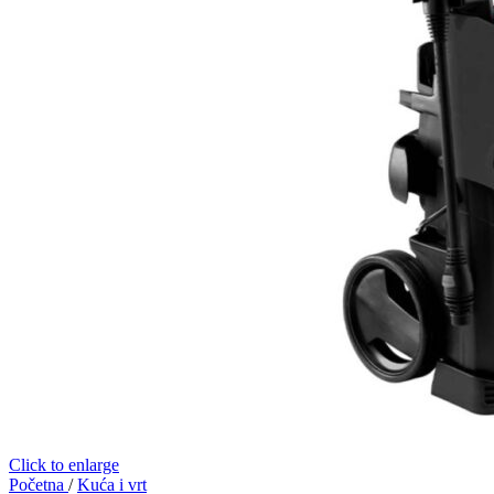
Click to enlarge
Početna
/
Kuća i vrt