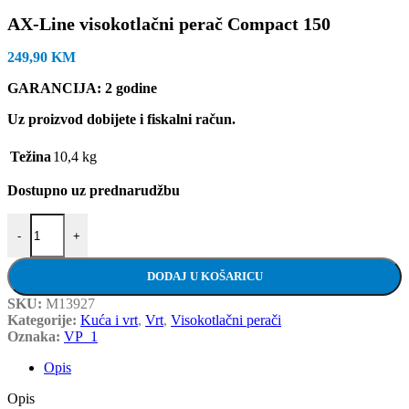
AX-Line visokotlačni perač Compact 150
249,90
KM
GARANCIJA: 2 godine
Uz proizvod dobijete i fiskalni račun.
Težina
10,4 kg
Dostupno uz prednarudžbu
AX-Line visokotlačni perač Compact 150 količina
-
+
DODAJ U KOŠARICU
SKU:
M13927
Kategorije:
Kuća i vrt
,
Vrt
,
Visokotlačni perači
Oznaka:
VP_1
Opis
Opis