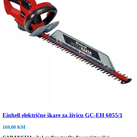
Einhell električne škare za živicu GC-EH 6055/1
169,00
KM