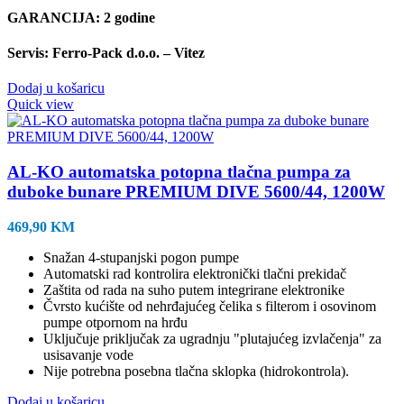
GARANCIJA: 2 godine
Servis: Ferro-Pack d.o.o. – Vitez
Dodaj u košaricu
Quick view
AL-KO automatska potopna tlačna pumpa za
duboke bunare PREMIUM DIVE 5600/44, 1200W
469,90
KM
Snažan 4-stupanjski pogon pumpe
Automatski rad kontrolira elektronički tlačni prekidač
Zaštita od rada na suho putem integrirane elektronike
Čvrsto kućište od nehrđajućeg čelika s filterom i osovinom
pumpe otpornom na hrđu
Uključuje priključak za ugradnju "plutajućeg izvlačenja" za
usisavanje vode
Nije potrebna posebna tlačna sklopka (hidrokontrola).
Dodaj u košaricu