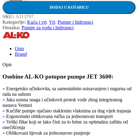
DODAJ U KOŠARICU
SKU:
A113797
Kategorije:
Kuća i vrt
,
Vrt
,
Pumpe i hidropaci
Oznaka:
Pumpe za vodu i hidropaci
Opis
Brand
Opis
Osobine AL-KO potopne pumpe JET 3600
:
»
Energetsko učinkovita, sa samostalnim usisavanjem i sugurna od
rada na suhom
»
Jaka usisna snaga i učinkovit protok vode zbog integriranog
sustava Venturi
»
Kućište pumpe ojačano staklenim vlaknima za dug vijek trajanja
»
Ergonomski oblikovana ručka za jednostavan transport
»
Veliki filtar koji se lako čisti zu to brine za optimalnu zaštitu od
onečišćenja
»
Oblikovani lijevak za jednostavno punjenje