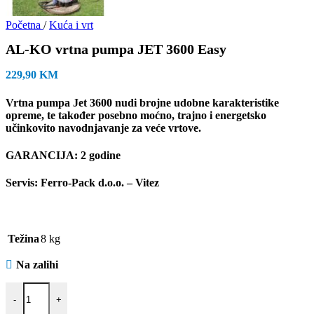
Početna
/
Kuća i vrt
AL-KO vrtna pumpa JET 3600 Easy
229,90
KM
Vrtna pumpa Jet 3600 nudi brojne udobne karakteristike
opreme, te također posebno moćno, trajno i energetsko
učinkovito navodnjavanje za veće vrtove.
GARANCIJA: 2 godine
Servis: Ferro-Pack d.o.o. – Vitez
Težina
8 kg
Na zalihi
AL-KO vrtna pumpa JET 3600 Easy količina
-
+