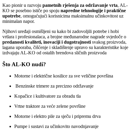
Kao pionir u razvoju
pametnih rješenja za održavanje vrta
, AL-
KO se posebno ističe po spoju
napredne tehnologije i praktične
upotrebe
, omogućujući korisnicima maksimalnu učinkovitost uz
minimalan napor.
Njihovi uređaji osmišljeni su kako bi zadovoljili potrebe i hobi
vrtlara i profesionalaca, a brojne međunarodne nagrade svjedoče o
predanosti kvaliteti, inovaciji i dugotrajnosti
svakog proizvoda,
lagana uporaba, čišćenje i skladištenje upravo su karakteristike koje
izdvajaju AL-KO od ostalih brendova sličnih proizvoda
Što AL-KO nudi?
Motorne i električne kosilice za sve veličine površina
Benzinske trimere za precizno održavanje
Kopačice i kultivatore za obradu tla
Vrtne traktore za veće zelene površine
Motorne i elektro pile za sječu i pripremu drva
Pumpe i sustavi za učinkovito navodnjavanje