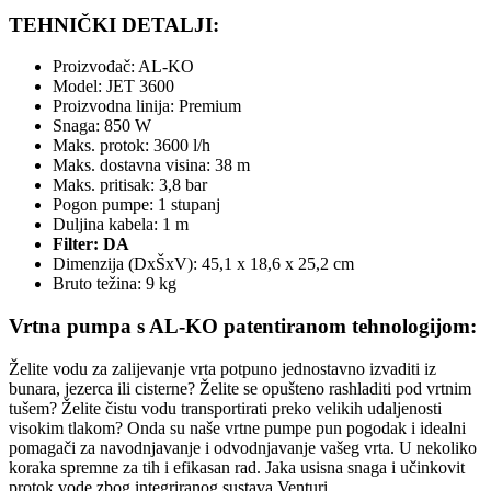
TEHNIČKI DETALJI:
Proizvođač: AL-KO
Model: JET 3600
Proizvodna linija: Premium
Snaga: 850 W
Maks. protok: 3600 l/h
Maks. dostavna visina: 38 m
Maks. pritisak: 3,8 bar
Pogon pumpe: 1 stupanj
Duljina kabela: 1 m
Filter: DA
Dimenzija (DxŠxV): 45,1 x 18,6 x 25,2 cm
Bruto težina: 9 kg
Vrtna pumpa s AL-KO patentiranom tehnologijom:
Želite vodu za zalijevanje vrta potpuno jednostavno izvaditi iz
bunara, jezerca ili cisterne? Želite se opušteno rashladiti pod vrtnim
tušem? Želite čistu vodu transportirati preko velikih udaljenosti
visokim tlakom? Onda su naše vrtne pumpe pun pogodak i idealni
pomagači za navodnjavanje i odvodnjavanje vašeg vrta. U nekoliko
koraka spremne za tih i efikasan rad. Jaka usisna snaga i učinkovit
protok vode zbog integriranog sustava Venturi.