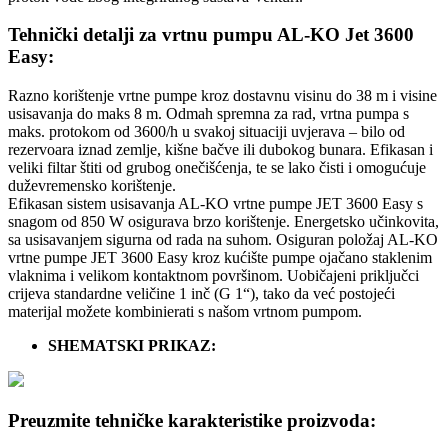
Tehnički detalji za vrtnu pumpu AL-KO Jet 3600
Easy:
Razno korištenje vrtne pumpe kroz dostavnu visinu do 38 m i visine
usisavanja do maks 8 m. Odmah spremna za rad, vrtna pumpa s
maks. protokom od 3600/h u svakoj situaciji uvjerava – bilo od
rezervoara iznad zemlje, kišne bačve ili dubokog bunara. Efikasan i
veliki filtar štiti od grubog onečišćenja, te se lako čisti i omogućuje
duževremensko korištenje.
Efikasan sistem usisavanja AL-KO vrtne pumpe JET 3600 Easy s
snagom od 850 W osigurava brzo korištenje. Energetsko učinkovita,
sa usisavanjem sigurna od rada na suhom. Osiguran položaj AL-KO
vrtne pumpe JET 3600 Easy kroz kućište pumpe ojačano staklenim
vlaknima i velikom kontaktnom površinom. Uobičajeni priključci
crijeva standardne veličine 1 inč (G 1“), tako da već postojeći
materijal možete kombinierati s našom vrtnom pumpom.
SHEMATSKI PRIKAZ:
Preuzmite tehničke karakteristike proizvoda: