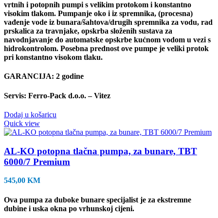
vrtnih i potopnih pumpi s velikim protokom i konstantno
visokim tlakom. Pumpanje oko i iz spremnika, (procesna)
vađenje vode iz bunara/šahtova/drugih spremnika za vodu, rad
prskalica za travnjake, opskrba složenih sustava za
navodnjavanje do automatske opskrbe kućnom vodom u vezi s
hidrokontrolom. Posebna prednost ove pumpe je veliki protok
pri konstantno visokom tlaku.
GARANCIJA: 2 godine
Servis: Ferro-Pack d.o.o. – Vitez
Dodaj u košaricu
Quick view
AL-KO potopna tlačna pumpa, za bunare, TBT
6000/7 Premium
545,00
KM
Ova pumpa za duboke bunare specijalist je za ekstremne
dubine i uska okna po vrhunskoj cijeni.