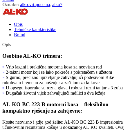
Oznake:
alko-vrt-pocetna
,
alko7
Opis
Tehničke karakteristike
Brand
Opis
Osobine AL-KO trimera:
»
Vrlo lagani i praktična motorna kosa za neovisan rad
»
2-taktni motor koji se lako pokreće s pokretačem s užetom
»
Sigurno, precizno upravljanje zahvaljujući podesivom Bike
rukohvatu i remenu za nošenje sa zaštitom za kukove
»
U opsegu isporuke su rezna glava i robusni rezni tanjur s 3 zuba
»
Dugačak životni vijek zahvaljujući radilici s dva ležaja
AL-KO BC 223 B motorni kosa – fleksibilno
kompaktno rješenje za zahtjevne:
Kosite neovisno i gdje god želite: AL-KO BC 223 B impresionira
učinkovitim rezultatima košnje u dokazanoj AL-KO kvaliteti. Ovaj