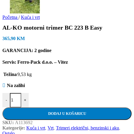
Početna
/
Kuća i vrt
AL-KO motorni trimer BC 223 B Easy
365,90
KM
GARANCIJA: 2 godine
Servis: Ferro-Pack d.o.o. – Vitez
Težina
9,53 kg
Na zalihi
AL-KO motorni trimer BC 223 B Easy količina
-
+
DODAJ U KOŠARICU
SKU:
A113692
Kategorije:
Kuća i vrt
,
Vrt
,
Trimeri električni, benzinski i aku
,
Ostalo