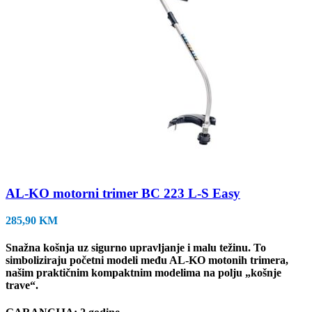
AL-KO motorni trimer BC 223 L-S Easy
285,90
KM
Snažna košnja uz sigurno upravljanje i malu težinu. To
simboliziraju početni modeli među AL-KO motonih trimera,
našim praktičnim kompaktnim modelima na polju „košnje
trave“.