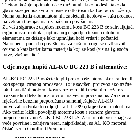
Tijekom košnje optimalnu ćete dužinu niti lako podesiti tako da
glavu kose jednostavno pritisnete o tlo (osim kad se radi s nožem).
Nema punjenja akumulatora niti zapletenih kablova – vaša prednost
na velikim travnjacima i zabačenim površinama.
Za vašu sigurnost: usprkos motornu kosu BC 223 B će zahvaljujući
ergonomskom obliku, optimalnoj raspodjeli težine i udobnim
elementima za držanje lako upravljati hobi vrtlari i početnici.
Napomena: podaci o površinama za košnju mogu se razlikovati
ovisno o karakteristikama materijala koji se kosi (visina i gustoća
trave, vlažnost itd.).
Gdje mogu kupiti AL-KO BC 223 B i alternative:
AL-KO BC 223 B možete kupiti preko naše internetske stranice ili
kod specijaliziranog prodavača. To je savršeni proizvod ako tražite
laki i praktični motornu kosu s reznom niti i metalnim nožem za
maksimalnu fleksibilnost u vrtu i na većim površinama. Za izradu
mješavine benzina preporučamo samomiješajuće AL-KO
univerzalno dvotaktno ulje (br. art. 112896) koje stvara malo dima.
Ako tražite lakši i povoljniji motornu kosu s reznom glavom,
preporučamo vam AL-KO BC 223 L-S. Ako trebate više snage za
veće površine i zahtjeva teren, najprikladniji su AL-KO motorni
čistači serija Comfort i Premium.