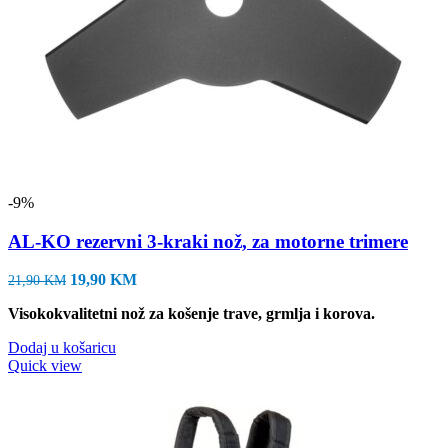
-9%
AL-KO rezervni 3-kraki nož, za motorne trimere
Izvorna
Trenutna
19,90
KM
21,90
KM
cijena
cijena
Visokokvalitetni nož za košenje trave, grmlja i korova.
bila
je:
je:
19,90 KM.
Dodaj u košaricu
21,90 KM.
Quick view