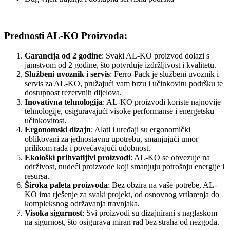
Prednosti AL-KO Proizvoda:
Garancija od 2 godine
: Svaki AL-KO proizvod dolazi s
jamstvom od 2 godine, što potvrđuje izdržljivost i kvalitetu.
Službeni uvoznik i servis
: Ferro-Pack je službeni uvoznik i
servis za AL-KO, pružajući vam brzu i učinkovitu podršku te
dostupnost rezervnih dijelova.
Inovativna tehnologija
: AL-KO proizvodi koriste najnovije
tehnologije, osiguravajući visoke performanse i energetsku
učinkovitost.
Ergonomski dizajn
: Alati i uređaji su ergonomički
oblikovani za jednostavnu upotrebu, smanjujući umor
prilikom rada i povećavajući udobnost.
Ekološki prihvatljivi proizvodi
: AL-KO se obvezuje na
održivost, nudeći proizvode koji smanjuju potrošnju energije i
resursa.
Široka paleta proizvoda
: Bez obzira na vaše potrebe, AL-
KO ima rješenje za svaki projekt, od osnovnog vrtlarenja do
kompleksnog održavanja travnjaka.
Visoka sigurnost
: Svi proizvodi su dizajnirani s naglaskom
na sigurnost, što osigurava miran rad bez straha od nezgoda.