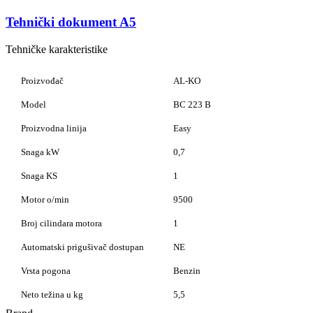
Tehnički dokument A5
Tehničke karakteristike
Proizvođač
AL-KO
Model
BC 223 B
Proizvodna linija
Easy
Snaga kW
0,7
Snaga KS
1
Motor o/min
9500
Broj cilindara motora
1
Automatski prigušivač dostupan
NE
Vrsta pogona
Benzin
Neto težina u kg
5,5