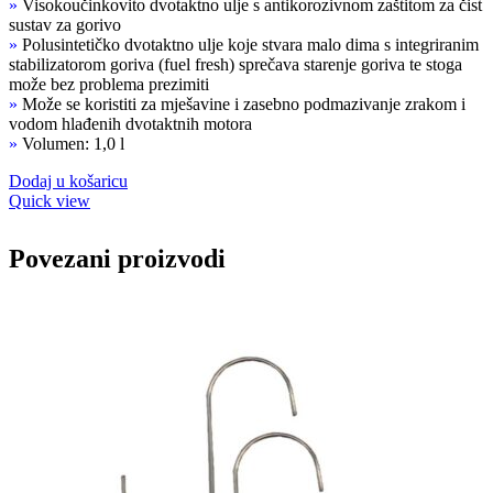
»
Visokoučinkovito dvotaktno ulje s antikorozivnom zaštitom za čist
bila
je:
sustav za gorivo
je:
17,90 KM.
»
Polusintetičko dvotaktno ulje koje stvara malo dima s integriranim
19,90 KM.
stabilizatorom goriva (fuel fresh) sprečava starenje goriva te stoga
može bez problema prezimiti
»
Može se koristiti za mješavine i zasebno podmazivanje zrakom i
vodom hlađenih dvotaktnih motora
»
Volumen: 1,0 l
Dodaj u košaricu
Quick view
Povezani proizvodi