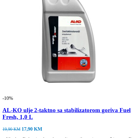
-10%
AL-KO ulje 2-taktno sa stabilizatorom goriva Fuel
Fresh, 1,0 L
Izvorna
Trenutna
17,90
KM
19,90
KM
cijena
cijena