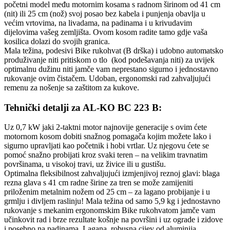
početni model među motornim kosama s radnom širinom od 41 cm
(nit) ili 25 cm (nož) svoj posao bez kabela i punjenja obavlja u
većim vrtovima, na livadama, na padinama i u krivudavim
dijelovima vašeg zemljišta. Ovom kosom radite tamo gdje vaša
kosilica dolazi do svojih granica.
Mala težina, podesivi Bike rukohvat (B drška) i udobno automatsko
produživanje niti pritiskom o tlo (kod podešavanja niti) za uvijek
optimalnu dužinu niti jamče vam neprestano sigurno i jednostavno
rukovanje ovim čistačem. Udoban, ergonomski rad zahvaljujući
remenu za nošenje sa zaštitom za kukove.
Tehnički detalji za AL-KO BC 223 B:
Uz 0,7 kW jaki 2-taktni motor najnovije generacije s ovim ćete
motornom kosom dobiti snažnog pomagača kojim možete lako i
sigurno upravljati kao početnik i hobi vrtlar. Uz njegovu ćete se
pomoć snažno probijati kroz svaki teren – na velikim travnatim
površinama, u visokoj travi, uz živice ili u gustišu.
Optimalna fleksibilnost zahvaljujući izmjenjivoj reznoj glavi: blaga
rezna glava s 41 cm radne širine za tren se može zamijeniti
priloženim metalnim nožem od 25 cm – za lagano probijanje i u
grmlju i divljem raslinju! Mala težina od samo 5,9 kg i jednostavno
rukovanje s mekanim ergonomskim Bike rukohvatom jamče vam
učinkovit rad i brze rezultate košnje na površini i uz ograde i zidove
i posebno na padinama. Lagana, robusna cijev od aluminija.