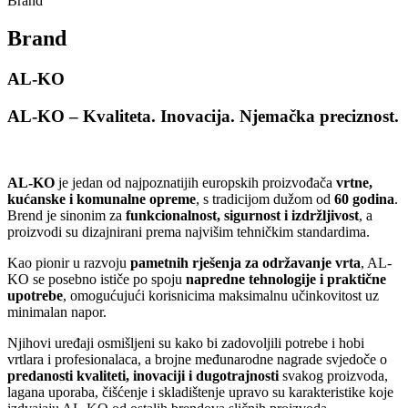
Brand
Brand
AL-KO
AL-KO – Kvaliteta. Inovacija. Njemačka
preciznost.
AL-KO
je jedan od najpoznatijih europskih proizvođača
vrtne,
kućanske i komunalne opreme
, s tradicijom dužom od
60 godina
.
Brend je sinonim za
funkcionalnost, sigurnost i izdržljivost
, a
proizvodi su dizajnirani prema najvišim tehničkim standardima.
Kao pionir u razvoju
pametnih rješenja za održavanje vrta
, AL-
KO se posebno ističe po spoju
napredne tehnologije i praktične
upotrebe
, omogućujući korisnicima maksimalnu učinkovitost uz
minimalan napor.
Njihovi uređaji osmišljeni su kako bi zadovoljili potrebe i hobi
vrtlara i profesionalaca, a brojne međunarodne nagrade svjedoče o
predanosti kvaliteti, inovaciji i dugotrajnosti
svakog proizvoda,
lagana uporaba, čišćenje i skladištenje upravo su karakteristike koje