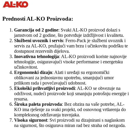
Prednosti AL-KO Proizvoda:
Garancija od 2 godine
: Svaki AL-KO proizvod dolazi s
jamstvom od 2 godine, što potvrđuje izdržljivost i kvalitetu.
Službeni uvoznik i servis
: Ferro-Pack je službeni uvoznik i
servis za AL-KO, pružajući vam brzu i učinkovitu podršku te
dostupnost rezervnih dijelova.
Inovativna tehnologija
: AL-KO proizvodi koriste najnovije
tehnologije, osiguravajući visoke performanse i energetsku
učinkovitost.
Ergonomski dizajn
: Alati i uređaji su ergonomički
oblikovani za jednostavnu upotrebu, smanjujući umor
prilikom rada i povećavajući udobnost.
Ekološki prihvatljivi proizvodi
: AL-KO se obvezuje na
održivost, nudeći proizvode koji smanjuju potrošnju energije i
resursa.
Široka paleta proizvoda
: Bez obzira na vaše potrebe, AL-
KO ima rješenje za svaki projekt, od osnovnog vrtlarenja do
kompleksnog održavanja travnjaka.
Visoka sigurnost
: Svi proizvodi su dizajnirani s naglaskom
na sigurnost, što osigurava miran rad bez straha od nezgoda.