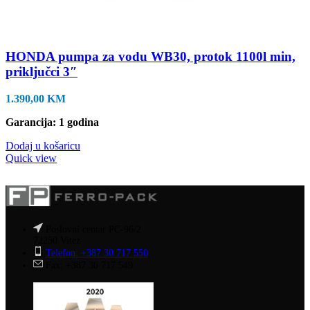
HONDA pumpa za vodu WB30, protok 1100l min,
priključci 3″
1.390,00
KM
Garancija: 1 godina
Dodaj u košaricu
Quick view
Poslovni centar PC-96/2
72250 Vitez
Telefon: +387 30 717 550
Fax: +387 30 717 549