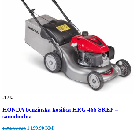
-12%
HONDA benzinska kosilica HRG 466 SKEP –
samohodna
Izvorna
Trenutna
1.199,90
KM
1.369,90
KM
cijena
cijena