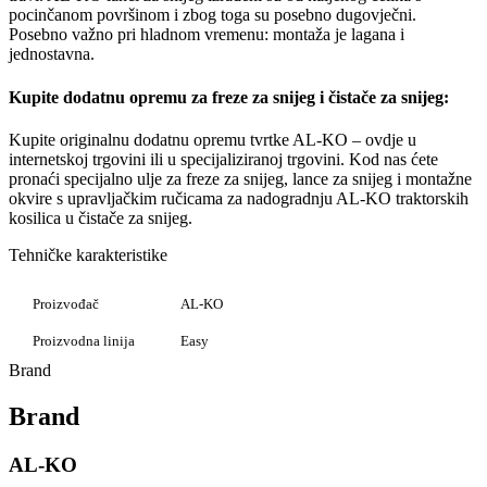
pocinčanom površinom i zbog toga su posebno dugovječni.
Posebno važno pri hladnom vremenu: montaža je lagana i
jednostavna.
Kupite dodatnu opremu za freze za snijeg i čistače za snijeg:
Kupite originalnu dodatnu opremu tvrtke AL-KO – ovdje u
internetskoj trgovini ili u specijaliziranoj trgovini. Kod nas ćete
pronaći specijalno ulje za freze za snijeg, lance za snijeg i montažne
okvire s upravljačkim ručicama za nadogradnju AL-KO traktorskih
kosilica u čistače za snijeg.
Tehničke karakteristike
Proizvođač
AL-KO
Proizvodna linija
Easy
Brand
Brand
AL-KO