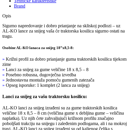
Tehničke karakteristike
Brand
Opis
Sigurno napredovanje i dobro prianjanje na skliskoj podlozi – uz
AL-KO lance za snijeg vaša će traktorska kosilica sigurno ostati na
tragu.
Osobine AL-KO lanaca za snijeg 18”x8,5-8:
»
Križni profil za dobro prianjanje guma traktorskih kosilica tijekom
zime
»
Lanci za snijeg za gume veličine 18 x 8,5 – 8
»
Posebno robusna, dugovječna izvedba
»
Jednostavna montaža pomoću gumenih zatezača
»
Opseg isporuke: 1 komplet (2 lanca za snijeg)
Lanci za snijeg za vašu traktorsku kosilicu:
AL-KO lanci za snijeg izrađeni su za gume traktorskih kosilica
veličine 18 x 8,5 – 8 cm (veličina gume x debljina gume – veličina
naplatka). Uz njih ćete zahvaljujući križnom profilu značajno
poboljšati trakciju na snijegu i zaleđenim podlogama, ali i na mokroj
travi. AL-KO lanci za snijeg izrađeni su od kaljenog čelika s