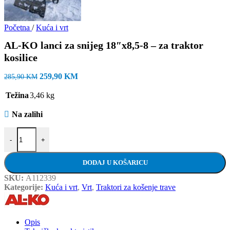
Početna
/
Kuća i vrt
AL-KO lanci za snijeg 18″x8,5-8 – za traktor
kosilice
Izvorna
Trenutna
259,90
KM
285,90
KM
cijena
cijena
bila
je:
Težina
3,46 kg
je:
259,90 KM.
285,90 KM.
Na zalihi
AL-KO lanci za snijeg 18"x8,5-8 - za traktor kosilice količina
-
+
DODAJ U KOŠARICU
SKU:
A112339
Kategorije:
Kuća i vrt
,
Vrt
,
Traktori za košenje trave
Opis