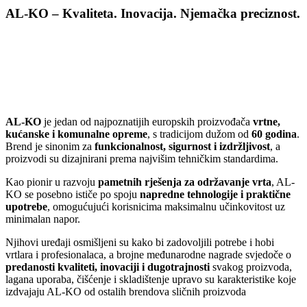
AL-KO – Kvaliteta. Inovacija. Njemačka
preciznost.
AL-KO
je jedan od najpoznatijih europskih proizvođača
vrtne,
kućanske i komunalne opreme
, s tradicijom dužom od
60 godina
.
Brend je sinonim za
funkcionalnost, sigurnost i izdržljivost
, a
proizvodi su dizajnirani prema najvišim tehničkim standardima.
Kao pionir u razvoju
pametnih rješenja za održavanje vrta
, AL-
KO se posebno ističe po spoju
napredne tehnologije i praktične
upotrebe
, omogućujući korisnicima maksimalnu učinkovitost uz
minimalan napor.
Njihovi uređaji osmišljeni su kako bi zadovoljili potrebe i hobi
vrtlara i profesionalaca, a brojne međunarodne nagrade svjedoče o
predanosti kvaliteti, inovaciji i dugotrajnosti
svakog proizvoda,
lagana uporaba, čišćenje i skladištenje upravo su karakteristike koje
izdvajaju AL-KO od ostalih brendova sličnih proizvoda