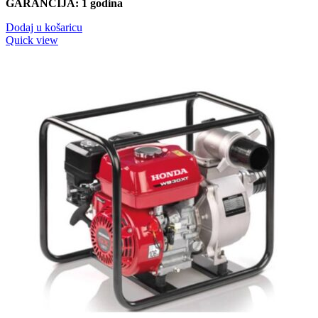
GARANCIJA: 1 godina
bila
je:
je:
1.199,90 KM.
Dodaj u košaricu
1.369,90 KM.
Quick view