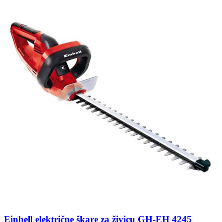
Einhell električne škare za živicu GH-EH 4245