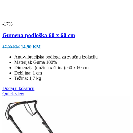
-17%
Gumena podloška 60 x 60 cm
Izvorna
Trenutna
14,90
KM
17,90
KM
cijena
cijena
Anti-vibracijska podloga za zvučnu izolaciju
bila
je:
Materijal: Guma 100%
je:
14,90 KM.
Dimenzija (dužina x širina): 60 x 60 cm
17,90 KM.
Debljina: 1 cm
Težina: 1,7 kg
Dodaj u košaricu
Quick view