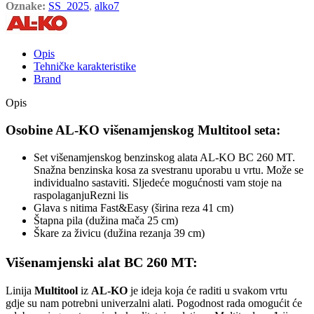
Oznake:
SS_2025
,
alko7
Opis
Tehničke karakteristike
Brand
Opis
Osobine AL-KO višenamjenskog Multitool seta:
Set višenamjenskog benzinskog alata AL-KO BC 260 MT.
Snažna benzinska kosa za svestranu uporabu u vrtu. Može se
individualno sastaviti. Sljedeće mogućnosti vam stoje na
raspolaganjuRezni lis
Glava s nitima Fast&Easy (širina reza 41 cm)
Štapna pila (dužina mača 25 cm)
Škare za živicu (dužina rezanja 39 cm)
Višenamjenski alat BC 260 MT:
Linija
Multitool
iz
AL-KO
je ideja koja će raditi u svakom vrtu
gdje su nam potrebni univerzalni alati. Pogodnost rada omogućit će