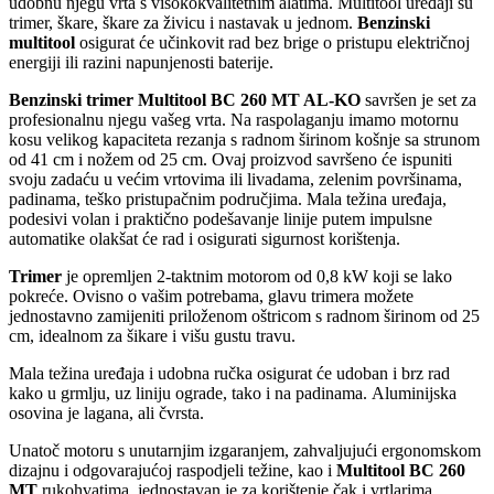
udobnu njegu vrta s visokokvalitetnim alatima. Multitool uređaji su
trimer, škare, škare za živicu i nastavak u jednom.
Benzinski
multitool
osigurat će učinkovit rad bez brige o pristupu električnoj
energiji ili razini napunjenosti baterije.
Benzinski trimer Multitool BC 260 MT AL-KO
savršen je set za
profesionalnu njegu vašeg vrta. Na raspolaganju imamo motornu
kosu velikog kapaciteta rezanja s radnom širinom košnje sa strunom
od 41 cm i nožem od 25 cm. Ovaj proizvod savršeno će ispuniti
svoju zadaću u većim vrtovima ili livadama, zelenim površinama,
padinama, teško pristupačnim područjima. Mala težina uređaja,
podesivi volan i praktično podešavanje linije putem impulsne
automatike olakšat će rad i osigurati sigurnost korištenja.
Trimer
je opremljen 2-taktnim motorom od 0,8 kW koji se lako
pokreće. Ovisno o vašim potrebama, glavu trimera možete
jednostavno zamijeniti priloženom oštricom s radnom širinom od 25
cm, idealnom za šikare i višu gustu travu.
Mala težina uređaja i udobna ručka osigurat će udoban i brz rad
kako u grmlju, uz liniju ograde, tako i na padinama. Aluminijska
osovina je lagana, ali čvrsta.
Unatoč motoru s unutarnjim izgaranjem, zahvaljujući ergonomskom
dizajnu i odgovarajućoj raspodjeli težine, kao i
Multitool BC 260
MT
rukohvatima, jednostavan je za korištenje čak i vrtlarima