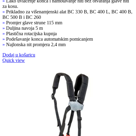
»
Lako uvlačenje konca i namotavanje niti bez otvaranja glave niti
za kosu.
»
Prikladno za višenamjenski alat BC 330 B, BC 400 L, BC 400 B,
BC 500 B i BC 260
»
Promjer glave strune 115 mm
»
Duljina navoja 5 m
»
Plastična rotacijska kupnja
»
Podešavanje konca automatskim pomicanjem
»
Najlonska nit promjera 2,4 mm
Dodaj u košaricu
Quick view