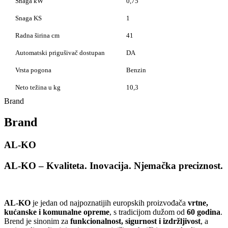
Snaga kW
0,75
Snaga KS
1
Radna širina cm
41
Automatski prigušivač dostupan
DA
Vrsta pogona
Benzin
Neto težina u kg
10,3
Brand
Brand
AL-KO
AL-KO – Kvaliteta. Inovacija. Njemačka
preciznost.
AL-KO
je jedan od najpoznatijih europskih proizvođača
vrtne,
kućanske i komunalne opreme
, s tradicijom dužom od
60 godina
.
Brend je sinonim za
funkcionalnost, sigurnost i izdržljivost
, a