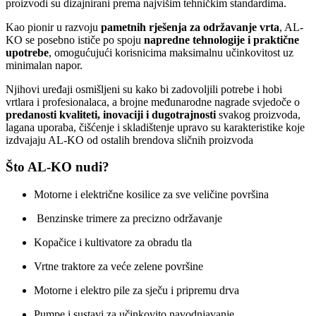
proizvodi su dizajnirani prema najvišim tehničkim standardima.
Kao pionir u razvoju
pametnih rješenja za održavanje vrta
, AL-
KO se posebno ističe po spoju
napredne tehnologije i praktične
upotrebe
, omogućujući korisnicima maksimalnu učinkovitost uz
minimalan napor.
Njihovi uređaji osmišljeni su kako bi zadovoljili potrebe i hobi
vrtlara i profesionalaca, a brojne međunarodne nagrade svjedoče o
predanosti kvaliteti, inovaciji i dugotrajnosti
svakog proizvoda,
lagana uporaba, čišćenje i skladištenje upravo su karakteristike koje
izdvajaju AL-KO od ostalih brendova sličnih proizvoda
Što AL-KO nudi?
Motorne i električne kosilice za sve veličine površina
Benzinske trimere za precizno održavanje
Kopačice i kultivatore za obradu tla
Vrtne traktore za veće zelene površine
Motorne i elektro pile za sječu i pripremu drva
Pumpe i sustavi za učinkovito navodnjavanje