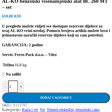
AL-KO benzinski višenamjenski alat BC 260 MT
– set
659,00
KM
U pregledu možete vidjeti sve dostupne rezervne dijelove za
ovaj AL-KO vrtni uređaj.
Pomoću brojeva artikla možete brzo i
jednostavno naručiti rezervne dijelove koji su vam potrebni.
GARANCIJA: 2 godine
Servis: Ferro-Pack d.o.o. – Vitez
Težina
16,8 kg
Na zalihi
AL-KO benzinski višenamjenski alat BC 260 MT - set količina
-
+
DODAJ U KOŠARICU
SKU:
A113787
Kategorije:
Kuća i vrt
,
Vrt
,
Trimeri električni, benzinski i aku