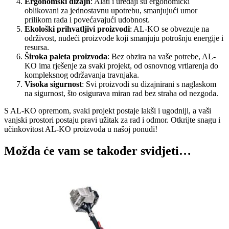
Ergonomski dizajn
: Alati i uređaji su ergonomički
oblikovani za jednostavnu upotrebu, smanjujući umor
prilikom rada i povećavajući udobnost.
Ekološki prihvatljivi proizvodi
: AL-KO se obvezuje na
održivost, nudeći proizvode koji smanjuju potrošnju energije i
resursa.
Široka paleta proizvoda
: Bez obzira na vaše potrebe, AL-
KO ima rješenje za svaki projekt, od osnovnog vrtlarenja do
kompleksnog održavanja travnjaka.
Visoka sigurnost
: Svi proizvodi su dizajnirani s naglaskom
na sigurnost, što osigurava miran rad bez straha od nezgoda.
S AL-KO opremom, svaki projekt postaje lakši i ugodniji, a vaši
vanjski prostori postaju pravi užitak za rad i odmor. Otkrijte snagu i
učinkovitost AL-KO proizvoda u našoj ponudi!
Možda će vam se također svidjeti…