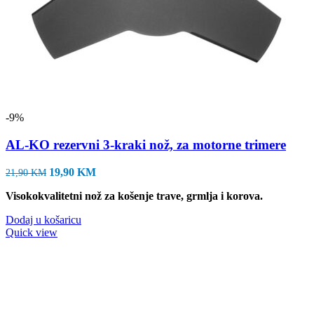
-9%
AL-KO rezervni 3-kraki nož, za motorne trimere
Izvorna
Trenutna
19,90
KM
21,90
KM
cijena
cijena
Visokokvalitetni nož za košenje trave, grmlja i korova.
bila
je:
je:
19,90 KM.
Dodaj u košaricu
21,90 KM.
Quick view