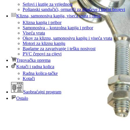
Sefovi i kutije za vrijednost
Poštanski sandučići, ormariči za ključeve i kućni brojevi
Klizna, samonosiva kapija, viseća vrata i okov
Klizna kapija i pribor
Samonosiva – konzolna kapija i pribor
Viseća vrata
Okov za kliznu, samonosivu kapiju i viseća vrata
Motori za kliznu kapiju
Baglame za zavarivanje i tešku nosivost
PVC čepovi za cijevi
Trgovačka oprema
Kotači i radna kolica
Radna kolica-tačke
Kotači
Saobraćajni program
Ostalo