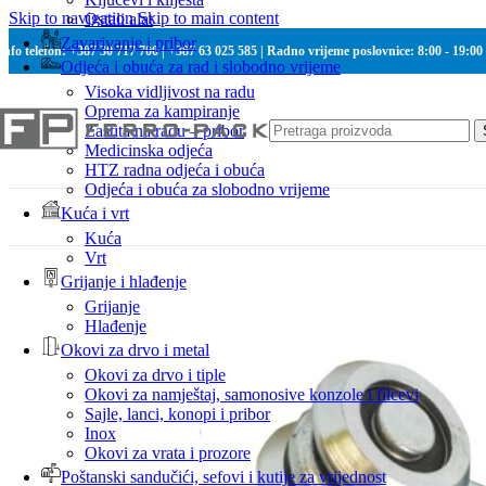
Skip to navigation
Skip to main content
Ostali alat
Zavarivanje i pribor
Info telefon: +387 30 717 700 | +387 63 025 585 | Radno vrijeme poslovnice: 8:00 - 19:00
Odjeća i obuća za rad i slobodno vrijeme
Visoka vidljivost na radu
Oprema za kampiranje
Zaštita na radu – pribor
Medicinska odjeća
HTZ radna odjeća i obuća
Odjeća i obuća za slobodno vrijeme
Kuća i vrt
Kuća
Vrt
Grijanje i hlađenje
Grijanje
Hlađenje
Okovi za drvo i metal
Okovi za drvo i tiple
Okovi za namještaj, samonosive konzole i filcevi
Sajle, lanci, konopi i pribor
Inox
Okovi za vrata i prozore
Poštanski sandučići, sefovi i kutije za vrijednost