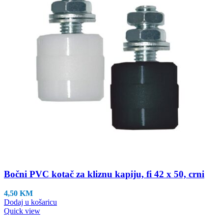
Bočni PVC kotač za kliznu kapiju, fi 42 x 50, crni
4,50
KM
Dodaj u košaricu
Quick view