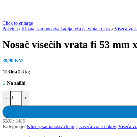
Click to enlarge
Početna
/
Klizna, samonosiva kapija, viseća vrata i okov
/
Viseća vra
Nosač visečih vrata fi 53 mm x
39,90
KM
Težina
0,8 kg
Na zalihi
Nosač visečih vrata fi 53 mm x 180 , M 12, sa 4 kotača, količina
-
+
SKU:
3485
Kategorije:
Klizna, samonosiva kapija, viseća vrata i okov
,
Viseća vr