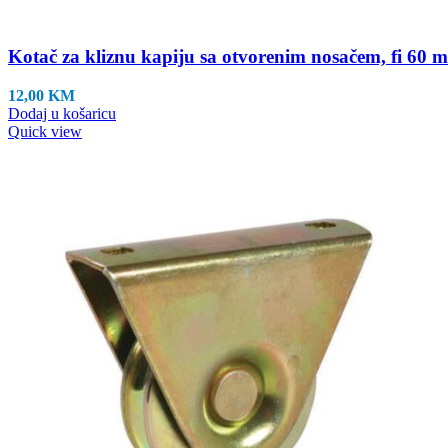
Kotač za kliznu kapiju sa otvorenim nosačem, fi 60 
12,00
KM
Dodaj u košaricu
Quick view