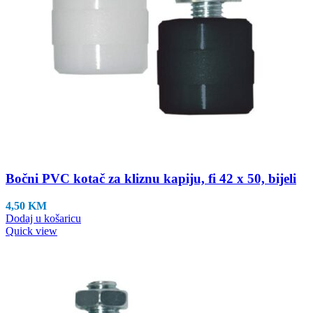
Bočni PVC kotač za kliznu kapiju, fi 42 x 50, bijeli
4,50
KM
Dodaj u košaricu
Quick view