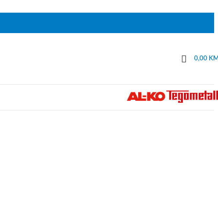
0,00
K