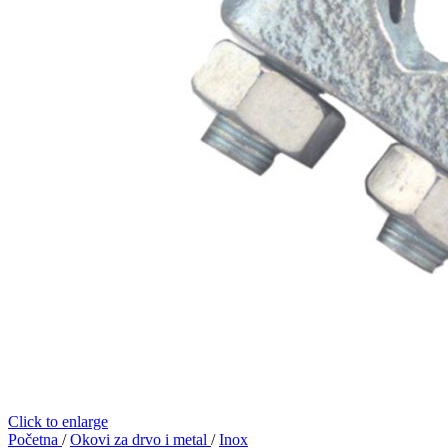
Click to enlarge
Početna
/
Okovi za drvo i metal
/
Inox