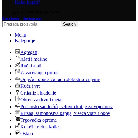
Kako kupiti?
Copyright © 2025
FERRO-PACK
-
Facebook
Instagram
Search
Menu
Kategorije
Agregati
Alati i mašine
Ručni alati
Zavarivanje i pribor
Odjeća i obuća za rad i slobodno vrijeme
Kuća i vrt
Grijanje i hlađenje
Okovi za drvo i metal
Poštanski sandučići, sefovi i kutije za vrijednost
Klizna, samonosiva kapija, viseća vrata i okov
Trgovačka oprema
Kotači i radna kolica
Ostalo