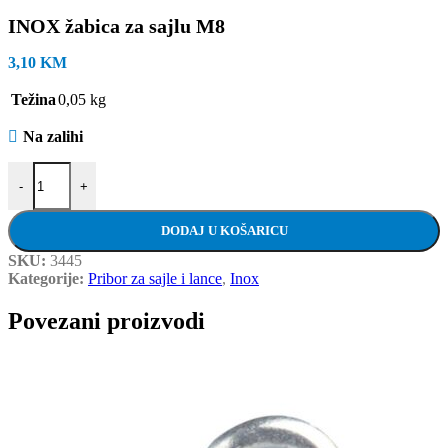
INOX žabica za sajlu M8
3,10
KM
Težina
0,05 kg
Na zalihi
INOX žabica za sajlu M8 količina
-
+
DODAJ U KOŠARICU
SKU:
3445
Kategorije:
Pribor za sajle i lance
,
Inox
Povezani proizvodi