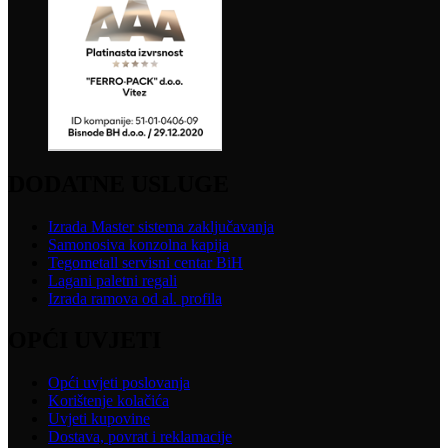
DODATNE USLUGE
Izrada Master sistema zaključavanja
Samonosiva konzolna kapija
Tegometall servisni centar BiH
Lagani paletni regali
Izrada ramova od al. profila
OPĆI UVJETI
Opći uvjeti poslovanja
Korištenje kolačića
Uvjeti kupovine
Dostava, povrat i reklamacije