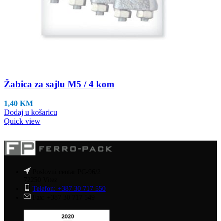
Žabica za sajlu M5 / 4 kom
1,40
KM
Dodaj u košaricu
Quick view
Poslovni centar PC-96/2
72250 Vitez
Telefon: +387 30 717 550
Fax: +387 30 717 549