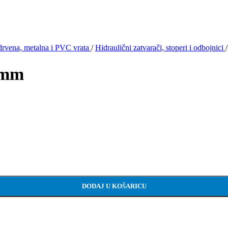
drvena, metalna i PVC vrata
/
Hidraulični zatvarači, stoperi i odbojnici
/
4 mm
DODAJ U KOŠARICU