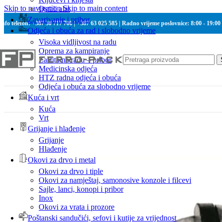
Skip to navigation
Skip to main content
Ostali alat
Zavarivanje i pribor
Info telefon: +387 30 717 700 | +387 63 025 585 | Radno vrijeme poslovnice: 8:00 - 19:00
Odjeća i obuća za rad i slobodno vrijeme
Visoka vidljivost na radu
Oprema za kampiranje
Zaštita na radu – pribor
Medicinska odjeća
HTZ radna odjeća i obuća
Odjeća i obuća za slobodno vrijeme
Kuća i vrt
Kuća
Vrt
Grijanje i hlađenje
Grijanje
Hlađenje
Okovi za drvo i metal
Okovi za drvo i tiple
Okovi za namještaj, samonosive konzole i filcevi
Sajle, lanci, konopi i pribor
Inox
Okovi za vrata i prozore
Poštanski sandučići, sefovi i kutije za vrijednost