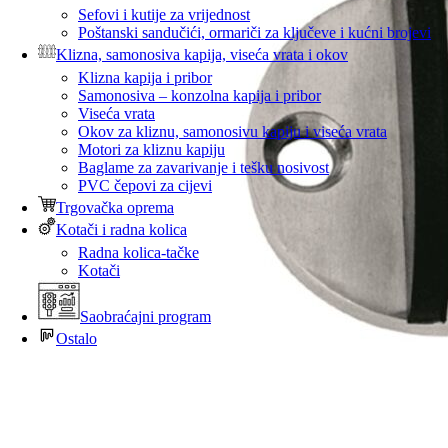
Sefovi i kutije za vrijednost
Poštanski sandučići, ormariči za ključeve i kućni brojevi
Klizna, samonosiva kapija, viseća vrata i okov
Klizna kapija i pribor
Samonosiva – konzolna kapija i pribor
Viseća vrata
Okov za kliznu, samonosivu kapiju i viseća vrata
Motori za kliznu kapiju
Baglame za zavarivanje i tešku nosivost
PVC čepovi za cijevi
Trgovačka oprema
Kotači i radna kolica
Radna kolica-tačke
Kotači
Saobraćajni program
Ostalo