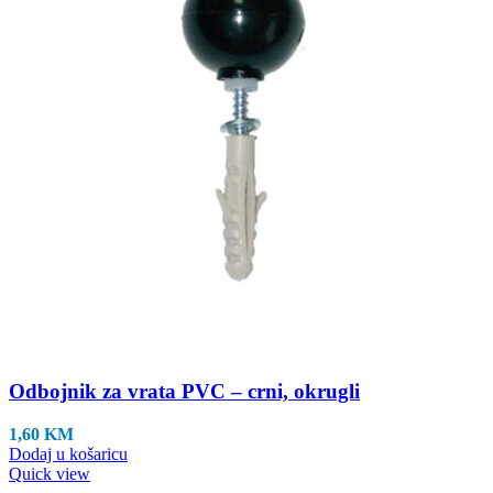
odabrati
na
stranici
proizvoda
Odbojnik za vrata PVC – crni, okrugli
1,60
KM
Dodaj u košaricu
Quick view