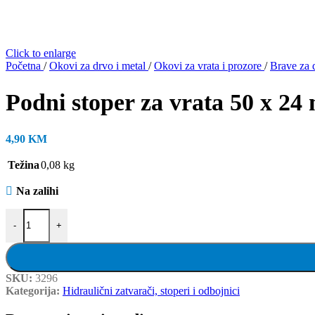
Click to enlarge
Početna
/
Okovi za drvo i metal
/
Okovi za vrata i prozore
/
Brave za 
Podni stoper za vrata 50 x 2
4,90
KM
Težina
0,08 kg
Na zalihi
Podni stoper za vrata 50 x 24 mm količina
-
+
SKU:
3296
Kategorija:
Hidraulični zatvarači, stoperi i odbojnici