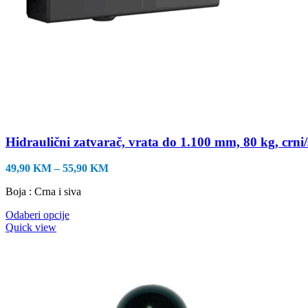
Hidraulični zatvarač, vrata do 1.100 mm, 80 kg, crni/
Raspon
49,90
KM
–
55,90
KM
cijena:
Boja : Crna i siva
od
49,90 KM
Ovaj
Odaberi opcije
do
proizvod
Quick view
55,90 KM
ima
više
varijanti.
Opcije
se
mogu