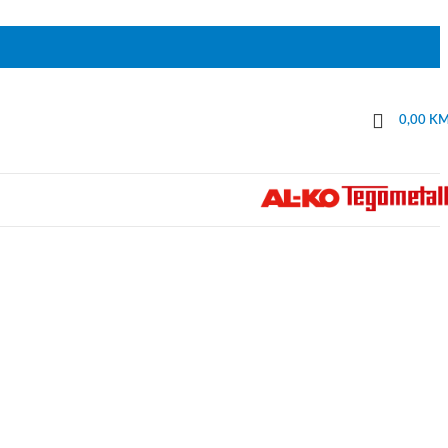
0,00
K