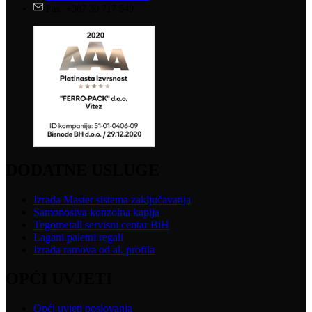
Fax: +387 30 717 549
DODATNE USLUGE
Izrada Master sistema zaključavanja
Samonosiva konzolna kapija
Tegometall servisni centar BiH
Lagani paletni regali
Izrada ramova od al. profila
OPĆI UVJETI
Opći uvjeti poslovanja