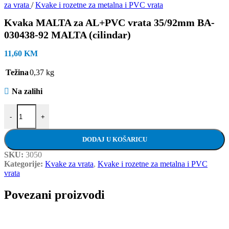
za vrata
/
Kvake i rozetne za metalna i PVC vrata
Kvaka MALTA za AL+PVC vrata 35/92mm BA-
030438-92 MALTA (cilindar)
11,60
KM
Težina
0,37 kg
Na zalihi
Kvaka MALTA za AL+PVC vrata 35/92mm BA-030438-92 MALTA (ci
-
+
DODAJ U KOŠARICU
SKU:
3050
Kategorije:
Kvake za vrata
,
Kvake i rozetne za metalna i PVC
vrata
Povezani proizvodi