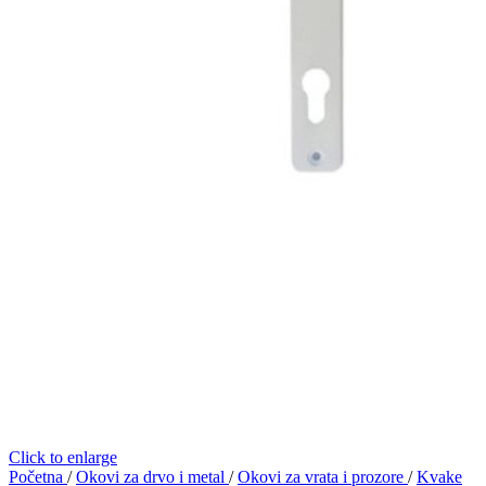
Click to enlarge
Početna
/
Okovi za drvo i metal
/
Okovi za vrata i prozore
/
Kvake