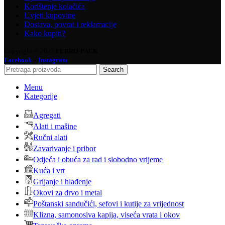
Korištenje kolačića
Uvjeti kupovine
Dostava, povrat i reklamacije
Kako kupiti?
Copyright © 2025
FERRO-PACK
-
Facebook
Instagram
Search
Menu
Kategorije
Agregati
Alati i mašine
Ručni alati
Zavarivanje i pribor
Odjeća i obuća za rad i slobodno vrijeme
Kuća i vrt
Grijanje i hlađenje
Okovi za drvo i metal
Poštanski sandučići, sefovi i kutije za vrijednost
Klizna, samonosiva kapija, viseća vrata i okov