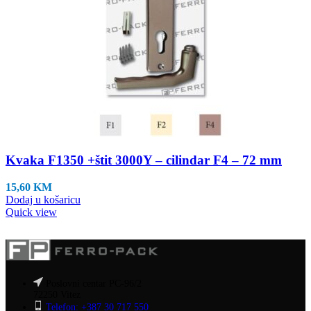
Kvaka F1350 +štit 3000Y – cilindar F4 – 72 mm
15,60
KM
Dodaj u košaricu
Quick view
Poslovni centar PC-96/2
72250 Vitez
Telefon: +387 30 717 550