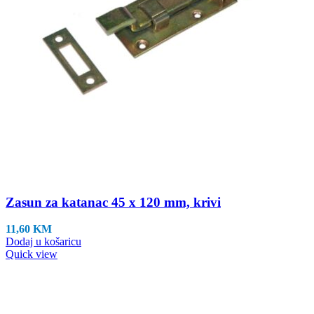
Zasun za katanac 45 x 120 mm, krivi
11,60
KM
Dodaj u košaricu
Quick view