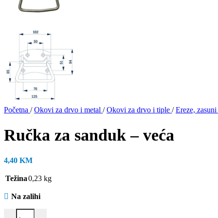
Početna
/
Okovi za drvo i metal
/
Okovi za drvo i tiple
/
Ereze, zasuni 
Ručka za sanduk – veća
4,40
KM
Težina
0,23 kg
Na zalihi
Ručka za sanduk - veća količina