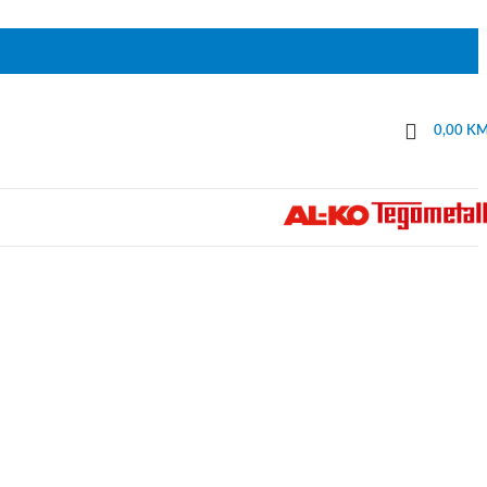
0,00
K