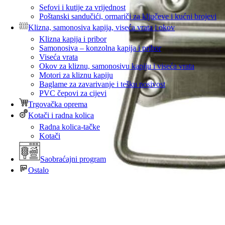
Sefovi i kutije za vrijednost
Poštanski sandučići, ormariči za ključeve i kućni brojevi
Klizna, samonosiva kapija, viseća vrata i okov
Klizna kapija i pribor
Samonosiva – konzolna kapija i pribor
Viseća vrata
Okov za kliznu, samonosivu kapiju i viseća vrata
Motori za kliznu kapiju
Baglame za zavarivanje i tešku nosivost
PVC čepovi za cijevi
Trgovačka oprema
Kotači i radna kolica
Radna kolica-tačke
Kotači
Saobraćajni program
Ostalo