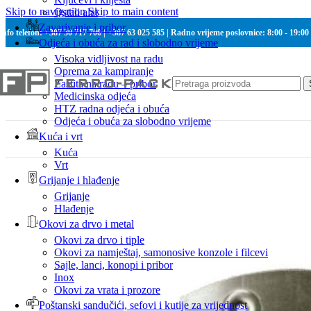
Skip to navigation
Skip to main content
Ostali alat
Zavarivanje i pribor
Info telefon: +387 30 717 700 | +387 63 025 585 | Radno vrijeme poslovnice: 8:00 - 19:00
Odjeća i obuća za rad i slobodno vrijeme
Visoka vidljivost na radu
Oprema za kampiranje
Zaštita na radu – pribor
Medicinska odjeća
HTZ radna odjeća i obuća
Odjeća i obuća za slobodno vrijeme
Kuća i vrt
Kuća
Vrt
Grijanje i hlađenje
Grijanje
Hlađenje
Okovi za drvo i metal
Okovi za drvo i tiple
Okovi za namještaj, samonosive konzole i filcevi
Sajle, lanci, konopi i pribor
Inox
Okovi za vrata i prozore
Poštanski sandučići, sefovi i kutije za vrijednost