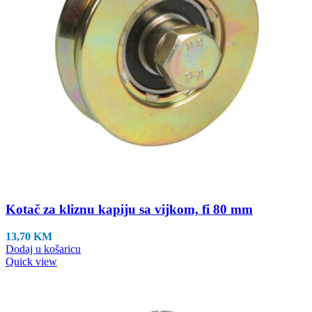
Kotač za kliznu kapiju sa vijkom, fi 80 mm
13,70
KM
Dodaj u košaricu
Quick view