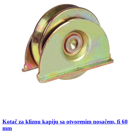
Kotač za kliznu kapiju sa otvorenim nosačem, fi 60
mm