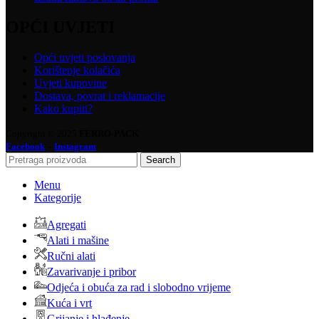
OPĆI UVJETI
Opći uvjeti poslovanja
Korištenje kolačića
Uvjeti kupovine
Dostava, povrat i reklamacije
Kako kupiti?
Copyright © 2025
FERRO-PACK
-
Facebook
Instagram
Search
Menu
Kategorije
Agregati
Alati i mašine
Ručni alati
Zavarivanje i pribor
Odjeća i obuća za rad i slobodno vrijeme
Kuća i vrt
Grijanje i hlađenje