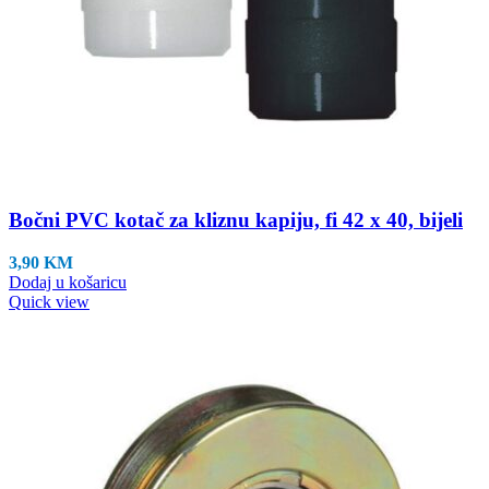
Bočni PVC kotač za kliznu kapiju, fi 42 x 40, bijeli
3,90
KM
Dodaj u košaricu
Quick view