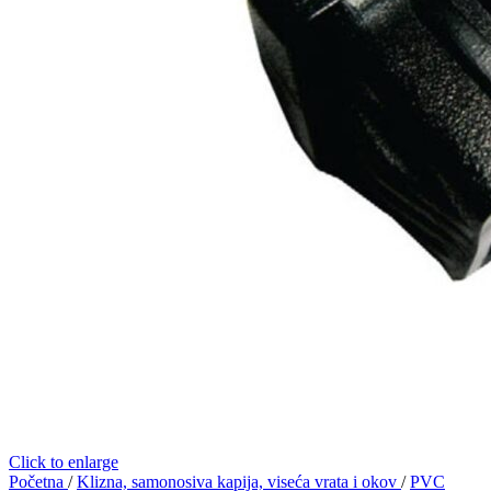
Click to enlarge
Početna
/
Klizna, samonosiva kapija, viseća vrata i okov
/
PVC