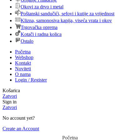
Okovi za drvo i metal
Poštanski sandučići, sefovi i kutije za vrijednost
Klizna, samonosiva kapija, viseća vrata i okov
Trgovačka oprema
Kotači i radna kolica
Ostalo
Početna
Webshop
Kontakt
Noviteti
O nama
Login / Register
Košarica
Zatvori
Sign in
Zatvori
No account yet?
Create an Account
Početna