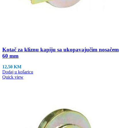
Kotač za kliznu kapiju sa ukopavajučim nosačem
60 mm
12,50
KM
Dodaj u košaricu
Quick view