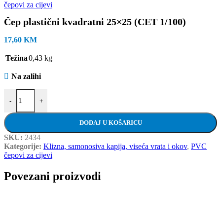
čepovi za cijevi
Čep plastični kvadratni 25×25 (CET 1/100)
17,60
KM
Težina
0,43 kg
Na zalihi
Čep plastični kvadratni 25x25 (CET 1/100) količina
-
+
DODAJ U KOŠARICU
SKU:
2434
Kategorije:
Klizna, samonosiva kapija, viseća vrata i okov
,
PVC
čepovi za cijevi
Povezani proizvodi