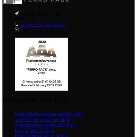
Poslovni centar PC-96/2
72250 Vitez
Telefon: +387 30 717 550
Fax: +387 30 717 549
DODATNE USLUGE
Izrada Master sistema zaključavanja
Samonosiva konzolna kapija
Tegometall servisni centar BiH
Lagani paletni regali
Izrada ramova od al. profila