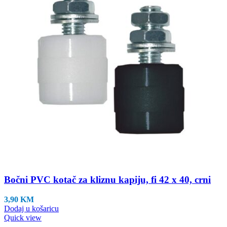
Bočni PVC kotač za kliznu kapiju, fi 42 x 40, crni
3,90
KM
Dodaj u košaricu
Quick view