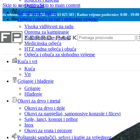
Skip to navigation
Skip to main content
Ostali alat
Zavarivanje i pribor
Info telefon: +387 30 717 700 | +387 63 025 585 | Radno vrijeme poslovnice: 8:00 - 19:00
Odjeća i obuća za rad i slobodno vrijeme
Visoka vidljivost na radu
Oprema za kampiranje
Zaštita na radu – pribor
Medicinska odjeća
HTZ radna odjeća i obuća
Odjeća i obuća za slobodno vrijeme
Kuća i vrt
Kuća
Vrt
Grijanje i hlađenje
Grijanje
Hlađenje
Okovi za drvo i metal
Okovi za drvo i tiple
Okovi za namještaj, samonosive konzole i filcevi
Sajle, lanci, konopi i pribor
Inox
Okovi za vrata i prozore
Poštanski sandučići, sefovi i kutije za vrijednost