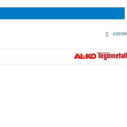
0,00
K