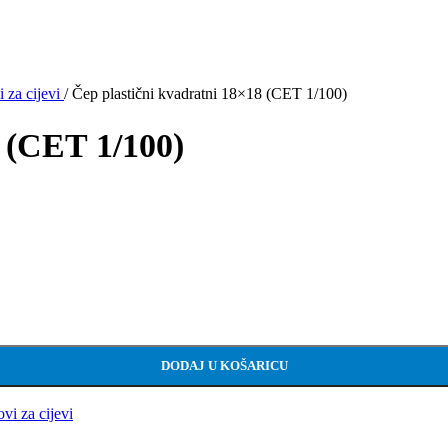
 za cijevi
/
Čep plastični kvadratni 18×18 (CET 1/100)
8 (CET 1/100)
DODAJ U KOŠARICU
i za cijevi