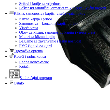
Sefovi i kutije za vrijednost
Poštanski sandučići, ormariči za ključeve i kućni brojevi
Klizna, samonosiva kapija, viseća vrata i okov
Klizna kapija i pribor
Samonosiva – konzolna kapija i pribor
Viseća vrata
Okov za kliznu, samonosivu kapiju i viseća vrata
Motori za kliznu kapiju
Baglame za zavarivanje i tešku nosivost
PVC čepovi za cijevi
Trgovačka oprema
Kotači i radna kolica
Radna kolica-tačke
Kotači
Saobraćajni program
Ostalo