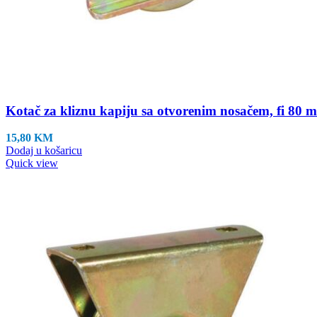
Kotač za kliznu kapiju sa otvorenim nosačem, fi 80 
15,80
KM
Dodaj u košaricu
Quick view