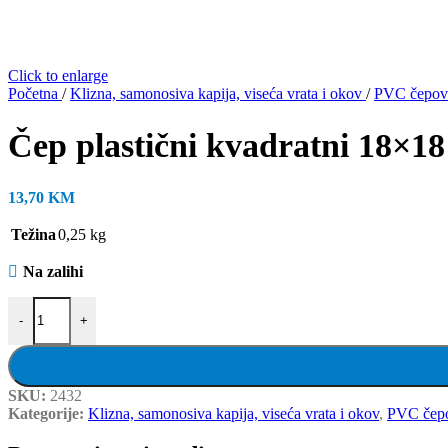
Click to enlarge
Početna
/
Klizna, samonosiva kapija, viseća vrata i okov
/
PVC čepovi
Čep plastični kvadratni 18×1
13,70
KM
Težina
0,25 kg
Na zalihi
Čep plastični kvadratni 18x18 (CET 1/100) količina
-
+
SKU:
2432
Kategorije:
Klizna, samonosiva kapija, viseća vrata i okov
,
PVC čepov