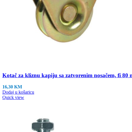
Kotač za kliznu kapiju sa zatvorenim nosačem, fi 80
16,30
KM
Dodaj u košaricu
Quick view