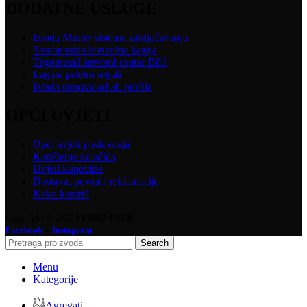
DODATNE USLUGE
Izrada Master sistema zaključavanja
Samonosiva konzolna kapija
Tegometall servisni centar BiH
Lagani paletni regali
Izrada ramova od al. profila
OPĆI UVJETI
Opći uvjeti poslovanja
Korištenje kolačića
Uvjeti kupovine
Dostava, povrat i reklamacije
Kako kupiti?
Copyright © 2025
FERRO-PACK
-
Facebook
Instagram
Search
Menu
Kategorije
Agregati