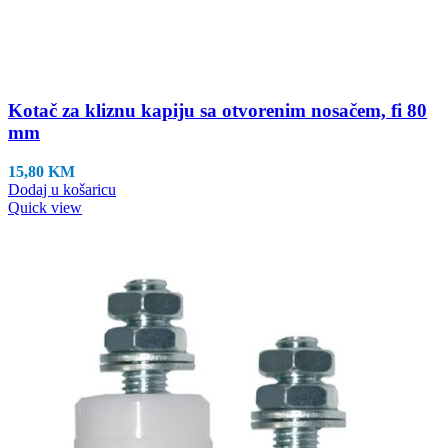
Kotač za kliznu kapiju sa otvorenim nosačem, fi 80
mm
15,80
KM
Dodaj u košaricu
Quick view