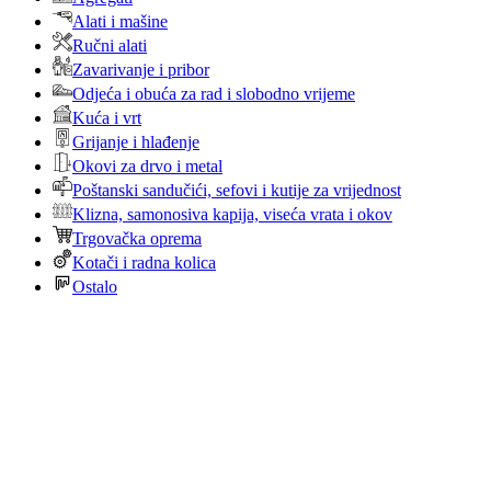
Alati i mašine
Ručni alati
Zavarivanje i pribor
Odjeća i obuća za rad i slobodno vrijeme
Kuća i vrt
Grijanje i hlađenje
Okovi za drvo i metal
Poštanski sandučići, sefovi i kutije za vrijednost
Klizna, samonosiva kapija, viseća vrata i okov
Trgovačka oprema
Kotači i radna kolica
Ostalo
Početna
Webshop
Kontakt
Noviteti
O nama
Login / Register
Košarica
Zatvori