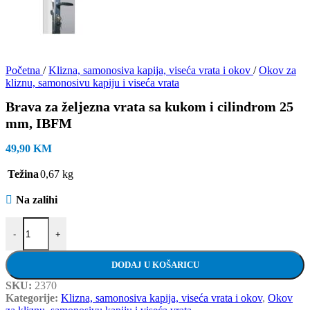
Početna
/
Klizna, samonosiva kapija, viseća vrata i okov
/
Okov za
kliznu, samonosivu kapiju i viseća vrata
Brava za željezna vrata sa kukom i cilindrom 25
mm, IBFM
49,90
KM
Težina
0,67 kg
Na zalihi
Brava za željezna vrata sa kukom i cilindrom 25 mm, IBFM količina
-
+
DODAJ U KOŠARICU
SKU:
2370
Kategorije:
Klizna, samonosiva kapija, viseća vrata i okov
,
Okov