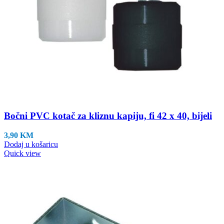
Bočni PVC kotač za kliznu kapiju, fi 42 x 40, bijeli
3,90
KM
Dodaj u košaricu
Quick view