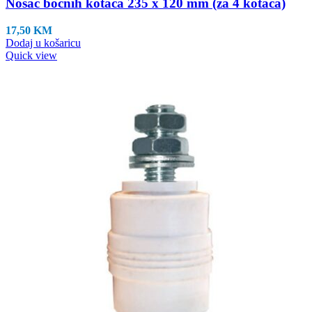
Nosač bočnih kotača 235 x 120 mm (za 4 kotača)
17,50
KM
Dodaj u košaricu
Quick view