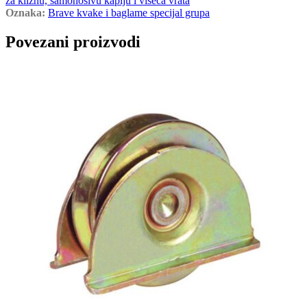
za kliznu, samonosivu kapiju i viseća vrata
Oznaka:
Brave kvake i baglame specijal grupa
Povezani proizvodi