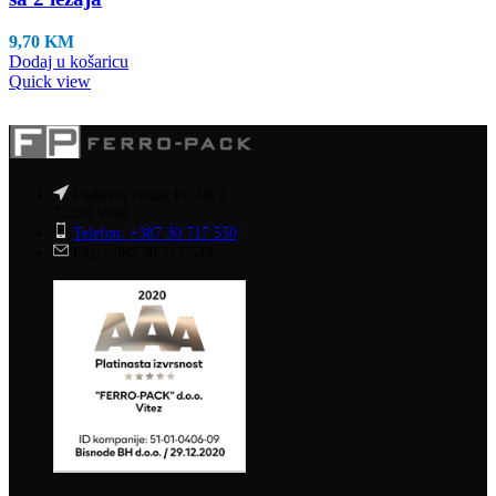
9,70
KM
Dodaj u košaricu
Quick view
Poslovni centar PC-96/2
72250 Vitez
Telefon: +387 30 717 550
Fax: +387 30 717 549