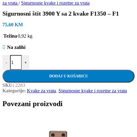
za vrata
/
Sigurnosne kvake i rozetne za vrata
Sigurnosni štit 3900 Y sa 2 kvake F1350 – F1
75,60
KM
Težina
0,92 kg
Na zalihi
Sigurnosni štit 3900 Y sa 2 kvake F1350 - F1 količina
-
+
DODAJ U KOŠARICU
SKU:
2283
Kategorije:
Kvake za vrata
,
Sigurnosne kvake i rozetne za vrata
Povezani proizvodi