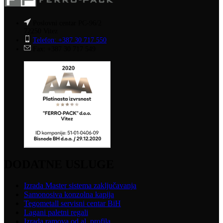
Poslovni centar PC-96/2
72250 Vitez
Telefon: +387 30 717 550
Fax: +387 30 717 549
DODATNE USLUGE
Izrada Master sistema zaključavanja
Samonosiva konzolna kapija
Tegometall servisni centar BiH
Lagani paletni regali
Izrada ramova od al. profila