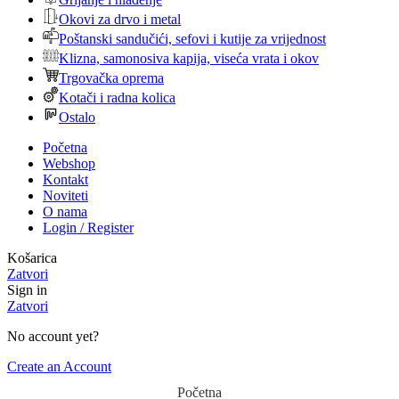
Okovi za drvo i metal
Poštanski sandučići, sefovi i kutije za vrijednost
Klizna, samonosiva kapija, viseća vrata i okov
Trgovačka oprema
Kotači i radna kolica
Ostalo
Početna
Webshop
Kontakt
Noviteti
O nama
Login / Register
Košarica
Zatvori
Sign in
Zatvori
No account yet?
Create an Account
Početna