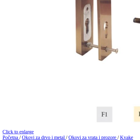
Click to enlarge
Početna
/
Okovi za drvo i metal
/
Okovi za vrata i prozore
/
Kvake