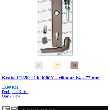
Kvaka F1350 +štit 3000Y – cilindar F4 – 72 mm
15,60
KM
Dodaj u košaricu
Quick view