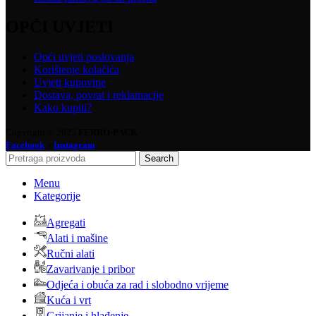
OPĆI UVJETI
Opći uvjeti poslovanja
Korištenje kolačića
Uvjeti kupovine
Dostava, povrat i reklamacije
Kako kupiti?
Copyright © 2025
FERRO-PACK
-
Facebook
Instagram
Search
Menu
Kategorije
Agregati
Alati i mašine
Ručni alati
Zavarivanje i pribor
Odjeća i obuća za rad i slobodno vrijeme
Kuća i vrt
Grijanje i hlađenje