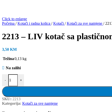
Click to enlarge
Početna
/
Kotači i radna kolica
/
Kotači
/
Kotači za sve namjene
/
2213
2213 – LIV kotač sa plastično
3,50
KM
Težina
0,13 kg
Na zalihi
2213 - LIV kotač sa plastičnom felugom, bez osovine, fi 80 mm, KG -
-
+
SKU:
2213
Kategorija:
Kotači za sve namjene