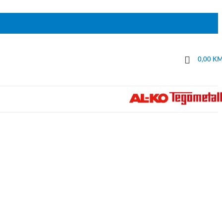
0,00
K