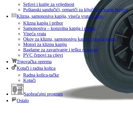
Sefovi i kutije za vrijednost
Poštanski sandučići, ormariči za ključeve i kućni brojevi
Klizna, samonosiva kapija, viseća vrata i okov
Klizna kapija i pribor
Samonosiva – konzolna kapija i pribor
Viseća vrata
Okov za kliznu, samonosivu kapiju i viseća vrata
Motori za kliznu kapiju
Baglame za zavarivanje i tešku nosivost
PVC čepovi za cijevi
Trgovačka oprema
Kotači i radna kolica
Radna kolica-tačke
Kotači
Saobraćajni program
Ostalo