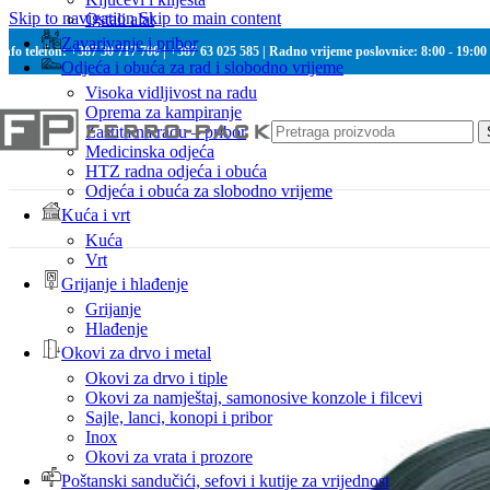
Skip to navigation
Skip to main content
Ostali alat
Zavarivanje i pribor
Info telefon: +387 30 717 700 | +387 63 025 585 | Radno vrijeme poslovnice: 8:00 - 19:00
Odjeća i obuća za rad i slobodno vrijeme
Visoka vidljivost na radu
Oprema za kampiranje
Zaštita na radu – pribor
Medicinska odjeća
HTZ radna odjeća i obuća
Odjeća i obuća za slobodno vrijeme
Kuća i vrt
Kuća
Vrt
Grijanje i hlađenje
Grijanje
Hlađenje
Okovi za drvo i metal
Okovi za drvo i tiple
Okovi za namještaj, samonosive konzole i filcevi
Sajle, lanci, konopi i pribor
Inox
Okovi za vrata i prozore
Poštanski sandučići, sefovi i kutije za vrijednost