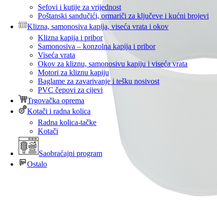
Sefovi i kutije za vrijednost
Poštanski sandučići, ormariči za ključeve i kućni brojevi
Klizna, samonosiva kapija, viseća vrata i okov
Klizna kapija i pribor
Samonosiva – konzolna kapija i pribor
Viseća vrata
Okov za kliznu, samonosivu kapiju i viseća vrata
Motori za kliznu kapiju
Baglame za zavarivanje i tešku nosivost
PVC čepovi za cijevi
Trgovačka oprema
Kotači i radna kolica
Radna kolica-tačke
Kotači
Saobraćajni program
Ostalo