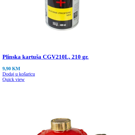
Plinska kartuša CGV210L, 210 gr.
9,90
KM
Dodaj u košaricu
Quick view