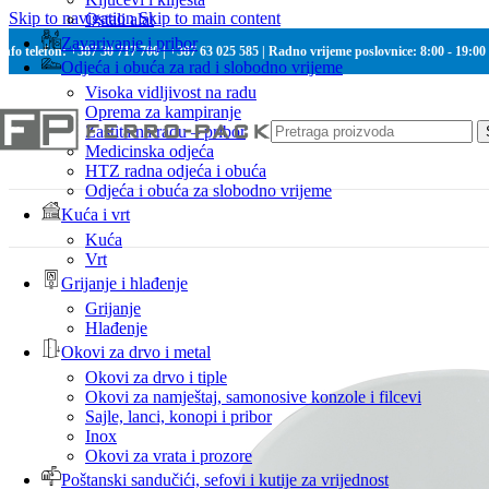
Skip to navigation
Skip to main content
Ostali alat
Zavarivanje i pribor
Info telefon: +387 30 717 700 | +387 63 025 585 | Radno vrijeme poslovnice: 8:00 - 19:00
Odjeća i obuća za rad i slobodno vrijeme
Visoka vidljivost na radu
Oprema za kampiranje
Zaštita na radu – pribor
Medicinska odjeća
HTZ radna odjeća i obuća
Odjeća i obuća za slobodno vrijeme
Kuća i vrt
Kuća
Vrt
Grijanje i hlađenje
Grijanje
Hlađenje
Okovi za drvo i metal
Okovi za drvo i tiple
Okovi za namještaj, samonosive konzole i filcevi
Sajle, lanci, konopi i pribor
Inox
Okovi za vrata i prozore
Poštanski sandučići, sefovi i kutije za vrijednost