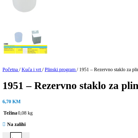
Početna
/
Kuća i vrt
/
Plinski program
/
1951 – Rezervno staklo za pl
1951 – Rezervno staklo za pli
6,70
KM
Težina
0,08 kg
Na zalihi
1951 - Rezervno staklo za plinsku lampu I310 količina