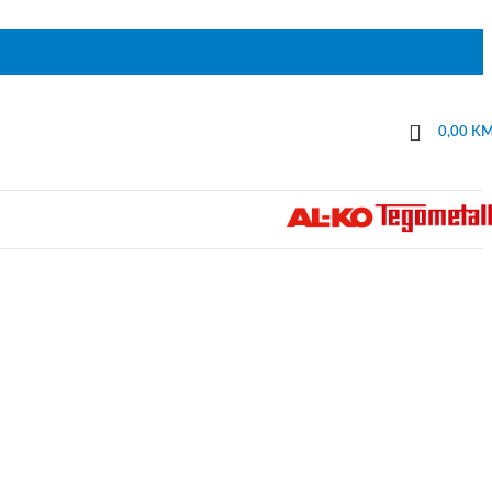
0,00
K