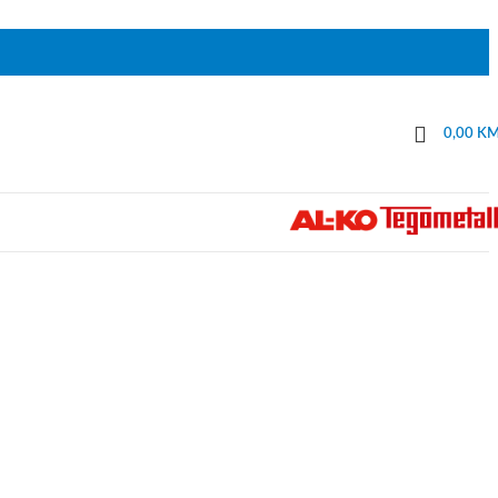
0,00
K