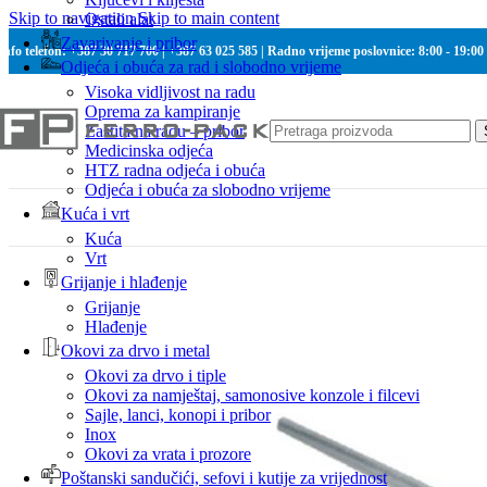
Skip to navigation
Skip to main content
Ostali alat
Zavarivanje i pribor
Info telefon: +387 30 717 700 | +387 63 025 585 | Radno vrijeme poslovnice: 8:00 - 19:00
Odjeća i obuća za rad i slobodno vrijeme
Visoka vidljivost na radu
Oprema za kampiranje
Zaštita na radu – pribor
Medicinska odjeća
HTZ radna odjeća i obuća
Odjeća i obuća za slobodno vrijeme
Kuća i vrt
Kuća
Vrt
Grijanje i hlađenje
Grijanje
Hlađenje
Okovi za drvo i metal
Okovi za drvo i tiple
Okovi za namještaj, samonosive konzole i filcevi
Sajle, lanci, konopi i pribor
Inox
Okovi za vrata i prozore
Poštanski sandučići, sefovi i kutije za vrijednost