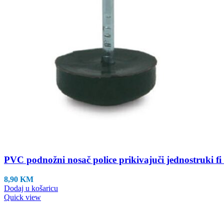
PVC podnožni nosač police prikivajuči jednostruki 
8,90
KM
Dodaj u košaricu
Quick view