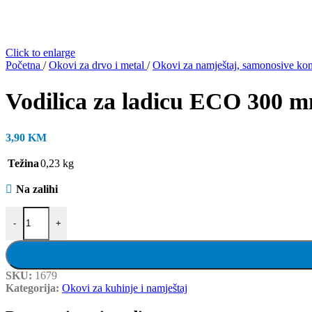
Click to enlarge
Početna
/
Okovi za drvo i metal
/
Okovi za namještaj, samonosive konz
Vodilica za ladicu ECO 300 mm
3,90
KM
Težina
0,23 kg
Na zalihi
Vodilica za ladicu ECO 300 mm, bijela, par količina
-
+
SKU:
1679
Kategorija:
Okovi za kuhinje i namještaj