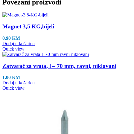
Povezani proizvodi
Magnet 3,5 KG,bijeli
0,90
KM
Dodaj u košaricu
Quick view
Zatvarač za vrata, l – 70 mm, ravni, niklovani
1,00
KM
Dodaj u košaricu
Quick view