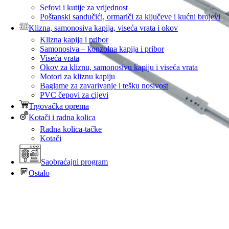
Sefovi i kutije za vrijednost
Poštanski sandučići, ormariči za ključeve i kućni brojevi
Klizna, samonosiva kapija, viseća vrata i okov
Klizna kapija i pribor
Samonosiva – konzolna kapija i pribor
Viseća vrata
Okov za kliznu, samonosivu kapiju i viseća vrata
Motori za kliznu kapiju
Baglame za zavarivanje i tešku nosivost
PVC čepovi za cijevi
Trgovačka oprema
Kotači i radna kolica
Radna kolica-tačke
Kotači
Saobraćajni program
Ostalo