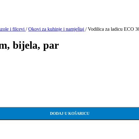
ole i filcevi
/
Okovi za kuhinje i namještaj
/
Vodilica za ladicu ECO 30
, bijela, par
DODAJ U KOŠARICU