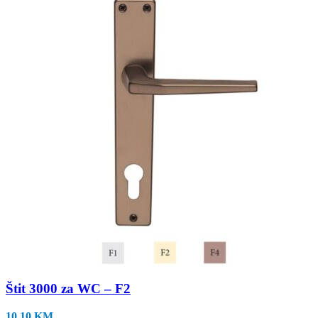
Štit 3000 za WC – F2
10,10
KM