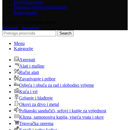
Uvjeti kupovine
Dostava, povrat i reklamacije
Kako kupiti?
Copyright © 2025
FERRO-PACK
-
Facebook
Instagram
Search
Menu
Kategorije
Agregati
Alati i mašine
Ručni alati
Zavarivanje i pribor
Odjeća i obuća za rad i slobodno vrijeme
Kuća i vrt
Grijanje i hlađenje
Okovi za drvo i metal
Poštanski sandučići, sefovi i kutije za vrijednost
Klizna, samonosiva kapija, viseća vrata i okov
Trgovačka oprema
Kotači i radna kolica