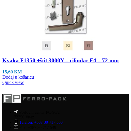
Kvaka F1350 +štit 3000Y – cilindar F4 – 72 mm
15,60
KM
Dodaj u košaricu
Quick view
Poslovni centar PC-96/2
72250 Vitez
Telefon: +387 30 717 550
Fax: +387 30 717 549