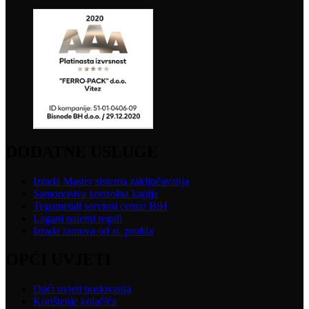
DODATNE USLUGE
Izrada Master sistema zaključavanja
Samonosiva konzolna kapija
Tegometall servisni centar BiH
Lagani paletni regali
Izrada ramova od al. profila
OPĆI UVJETI
Opći uvjeti poslovanja
Korištenje kolačića