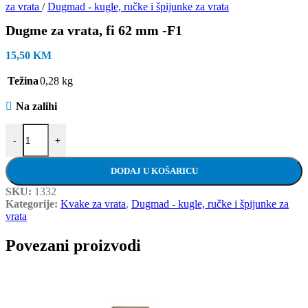
za vrata
/
Dugmad - kugle, ručke i špijunke za vrata
Dugme za vrata, fi 62 mm -F1
15,50
KM
Težina
0,28 kg
Na zalihi
Dugme za vrata, fi 62 mm -F1 količina
-
+
DODAJ U KOŠARICU
SKU:
1332
Kategorije:
Kvake za vrata
,
Dugmad - kugle, ručke i špijunke za
vrata
Povezani proizvodi