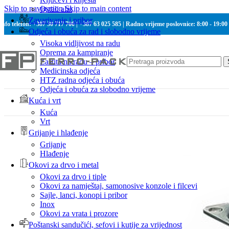
Skip to navigation
Skip to main content
Ostali alat
Zavarivanje i pribor
Info telefon: +387 30 717 700 | +387 63 025 585 | Radno vrijeme poslovnice: 8:00 - 19:00
Odjeća i obuća za rad i slobodno vrijeme
Visoka vidljivost na radu
Oprema za kampiranje
Zaštita na radu – pribor
Medicinska odjeća
HTZ radna odjeća i obuća
Odjeća i obuća za slobodno vrijeme
Kuća i vrt
Kuća
Vrt
Grijanje i hlađenje
Grijanje
Hlađenje
Okovi za drvo i metal
Okovi za drvo i tiple
Okovi za namještaj, samonosive konzole i filcevi
Sajle, lanci, konopi i pribor
Inox
Okovi za vrata i prozore
Poštanski sandučići, sefovi i kutije za vrijednost