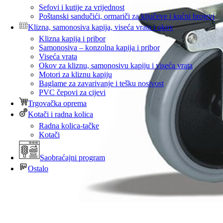
Sefovi i kutije za vrijednost
Poštanski sandučići, ormariči za ključeve i kućni brojevi
Klizna, samonosiva kapija, viseća vrata i okov
Klizna kapija i pribor
Samonosiva – konzolna kapija i pribor
Viseća vrata
Okov za kliznu, samonosivu kapiju i viseća vrata
Motori za kliznu kapiju
Baglame za zavarivanje i tešku nosivost
PVC čepovi za cijevi
Trgovačka oprema
Kotači i radna kolica
Radna kolica-tačke
Kotači
Saobraćajni program
Ostalo