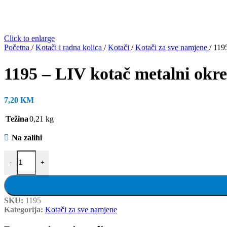
Click to enlarge
Početna
/
Kotači i radna kolica
/
Kotači
/
Kotači za sve namjene
/
1195
1195 – LIV kotač metalni okre
7,20
KM
Težina
0,21 kg
Na zalihi
1195 - LIV kotač metalni okretni sa kočnicom, fi 50 mm, KG - 30 sivi
-
+
SKU:
1195
Kategorija:
Kotači za sve namjene