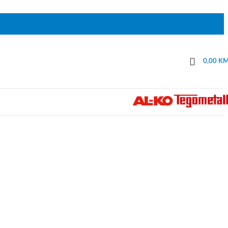
0,00
K