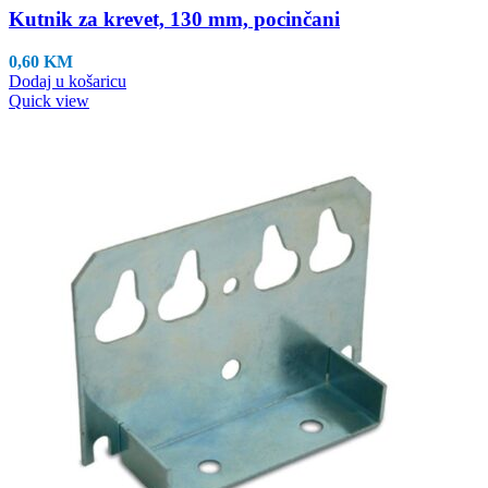
Kutnik za krevet, 130 mm, pocinčani
0,60
KM
Dodaj u košaricu
Quick view