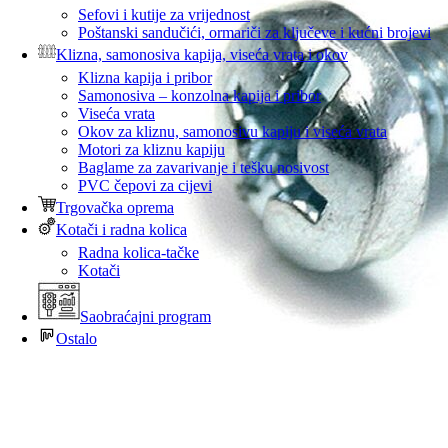
Sefovi i kutije za vrijednost
Poštanski sandučići, ormariči za ključeve i kućni brojevi
Klizna, samonosiva kapija, viseća vrata i okov
Klizna kapija i pribor
Samonosiva – konzolna kapija i pribor
Viseća vrata
Okov za kliznu, samonosivu kapiju i viseća vrata
Motori za kliznu kapiju
Baglame za zavarivanje i tešku nosivost
PVC čepovi za cijevi
Trgovačka oprema
Kotači i radna kolica
Radna kolica-tačke
Kotači
Saobraćajni program
Ostalo