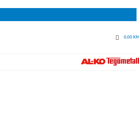
0,00
K