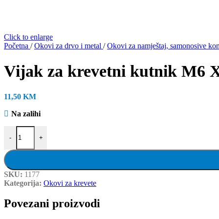
Click to enlarge
Početna
/
Okovi za drvo i metal
/
Okovi za namještaj, samonosive konz
Vijak za krevetni kutnik M6 
11,50
KM
Na zalihi
Vijak za krevetni kutnik M6 X 14 mm, pocinčani količina
-
+
SKU:
1177
Kategorija:
Okovi za krevete
Povezani proizvodi