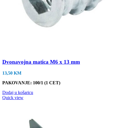
Dvonavojna matica M6 x 13 mm
13,50
KM
PAKOVANJE
: 100/1 (1 CET)
Dodaj u košaricu
Quick view