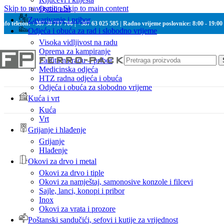
Skip to navigation
Skip to main content
Ostali alat
Zavarivanje i pribor
Info telefon: +387 30 717 700 | +387 63 025 585 | Radno vrijeme poslovnice: 8:00 - 19:00
Odjeća i obuća za rad i slobodno vrijeme
Visoka vidljivost na radu
Oprema za kampiranje
Zaštita na radu – pribor
Medicinska odjeća
HTZ radna odjeća i obuća
Odjeća i obuća za slobodno vrijeme
Kuća i vrt
Kuća
Vrt
Grijanje i hlađenje
Grijanje
Hlađenje
Okovi za drvo i metal
Okovi za drvo i tiple
Okovi za namještaj, samonosive konzole i filcevi
Sajle, lanci, konopi i pribor
Inox
Okovi za vrata i prozore
Poštanski sandučići, sefovi i kutije za vrijednost