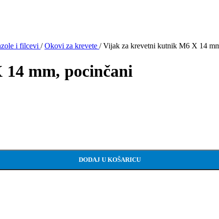
ole i filcevi
/
Okovi za krevete
/
Vijak za krevetni kutnik M6 X 14 mm
X 14 mm, pocinčani
DODAJ U KOŠARICU