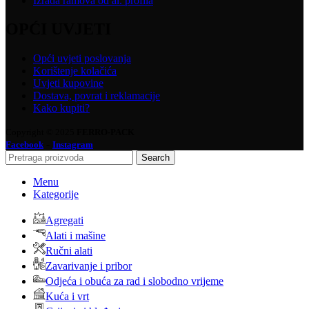
Izrada ramova od al. profila
OPĆI UVJETI
Opći uvjeti poslovanja
Korištenje kolačića
Uvjeti kupovine
Dostava, povrat i reklamacije
Kako kupiti?
Copyright © 2025
FERRO-PACK
-
Facebook
Instagram
Search
Menu
Kategorije
Agregati
Alati i mašine
Ručni alati
Zavarivanje i pribor
Odjeća i obuća za rad i slobodno vrijeme
Kuća i vrt