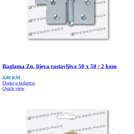
Baglama Zn, lijeva rastavljiva 50 x 50 ; 2 kom
4,00
KM
Dodaj u košaricu
Quick view