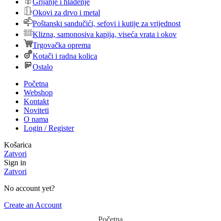
Grijanje i hlađenje
Okovi za drvo i metal
Poštanski sandučići, sefovi i kutije za vrijednost
Klizna, samonosiva kapija, viseća vrata i okov
Trgovačka oprema
Kotači i radna kolica
Ostalo
Početna
Webshop
Kontakt
Noviteti
O nama
Login / Register
Košarica
Zatvori
Sign in
Zatvori
No account yet?
Create an Account
Početna