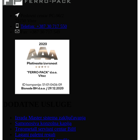
Poslovni centar PC-96/2
72250 Vitez
Telefon: +387 30 717 550
Fax: +387 30 717 549
DODATNE USLUGE
Izrada Master sistema zaključavanja
Samonosiva konzolna kapija
Tegometall servisni centar BiH
Lagani paletni regali