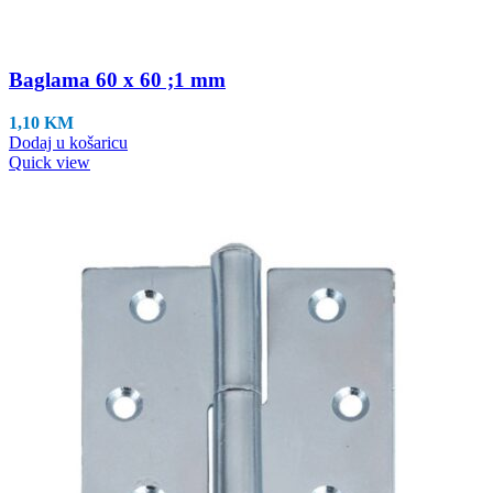
Baglama 60 x 60 ;1 mm
1,10
KM
Dodaj u košaricu
Quick view