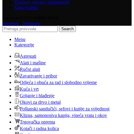
Dostava, povrat i reklamacije
Kako kupiti?
Copyright © 2025
FERRO-PACK
-
Facebook
Instagram
Search
Menu
Kategorije
Agregati
Alati i mašine
Ručni alati
Zavarivanje i pribor
Odjeća i obuća za rad i slobodno vrijeme
Kuća i vrt
Grijanje i hlađenje
Okovi za drvo i metal
Poštanski sandučići, sefovi i kutije za vrijednost
Klizna, samonosiva kapija, viseća vrata i okov
Trgovačka oprema
Kotači i radna kolica