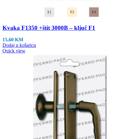
Kvaka F1350 +štit 3000B – ključ F1
15,60
KM
Dodaj u košaricu
Quick view