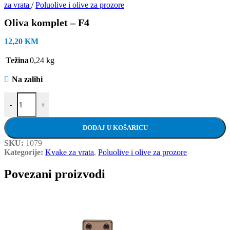
za vrata
/
Poluolive i olive za prozore
Oliva komplet – F4
12,20
KM
Težina
0,24 kg
Na zalihi
Oliva komplet - F4 količina
-
+
DODAJ U KOŠARICU
SKU:
1079
Kategorije:
Kvake za vrata
,
Poluolive i olive za prozore
Povezani proizvodi