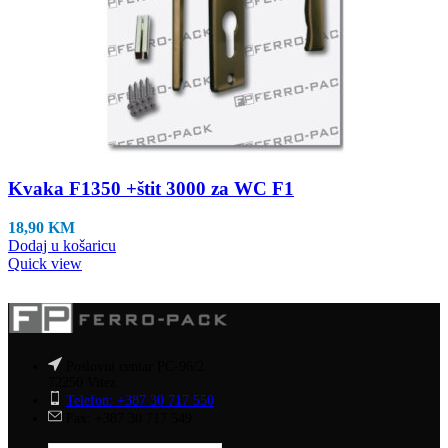
Kvaka F1350 +štit 3000 za WC F1
18,90
KM
Dodaj u košaricu
Quick view
Poslovni centar PC-96/2
72250 Vitez
Telefon: +387 30 717 550
Fax: +387 30 717 549