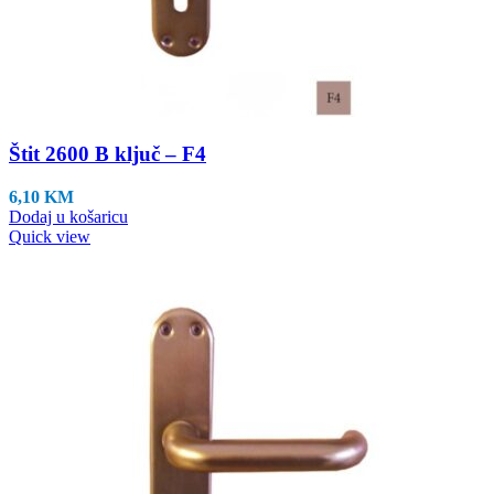
Štit 2600 B ključ – F4
6,10
KM
Dodaj u košaricu
Quick view