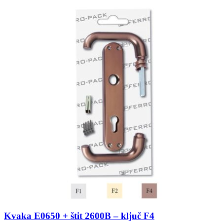
Kvaka E0650 + štit 2600B – ključ F4