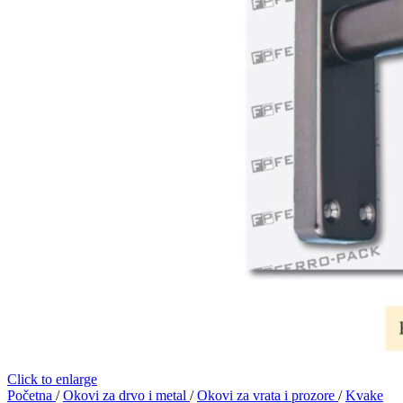
Click to enlarge
Početna
/
Okovi za drvo i metal
/
Okovi za vrata i prozore
/
Kvake